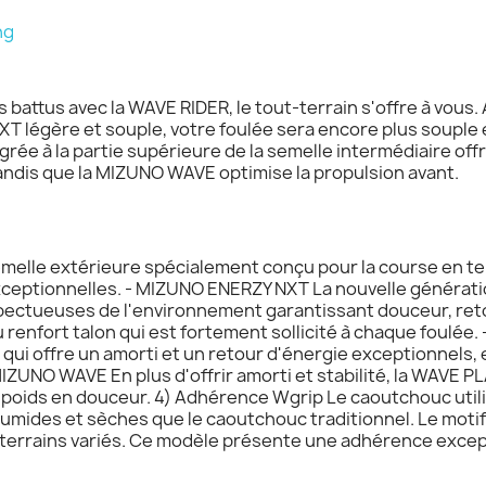
ng
battus avec la WAVE RIDER, le tout-terrain s'offre à vous.
 légère et souple, votre foulée sera encore plus souple e
e à la partie supérieure de la semelle intermédiaire offr
tandis que la MIZUNO WAVE optimise la propulsion avant.
melle extérieure spécialement conçu pour la course en ter
xceptionnelles. - MIZUNO ENERZY NXT La nouvelle générat
spectueuses de l'environnement garantissant douceur, ret
du renfort talon qui est fortement sollicité à chaque foul
ui offre un amorti et un retour d'énergie exceptionnels, 
IZUNO WAVE En plus d'offrir amorti et stabilité, la WAVE PL
de poids en douceur. 4) Adhérence Wgrip Le caoutchouc util
umides et sèches que le caoutchouc traditionnel. Le motif 
 terrains variés. Ce modèle présente une adhérence except