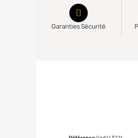
Garanties Sécurité
P
Référence
j1gd243221