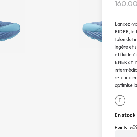
160,0
Lancez-vou
RIDER, le t
talon dot
légère et 
et fluide
ENERZY int
intermédia
retour d'
optimise l
En stock
3
Pointure