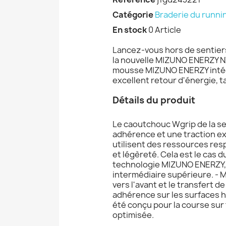
Catégorie
Braderie du runni
En stock
0 Article
Lancez-vous hors de sentiers 
la nouvelle MIZUNO ENERZY NXT
mousse MIZUNO ENERZY intégré
excellent retour d'énergie, 
Détails du produit
Le caoutchouc Wgrip de la se
adhérence et une traction e
utilisent des ressources re
et légèreté. Cela est le cas 
technologie MIZUNO ENERZY, q
intermédiaire supérieure. - M
vers l'avant et le transfert 
adhérence sur les surfaces h
été conçu pour la course sur
optimisée.