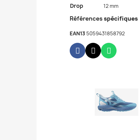
Drop
12 mm
Références
spécifiques
EAN13
5059431858792