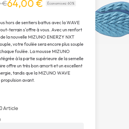
64,00 €
0 €
Économisez 60%
s hors de sentiers battus avec la WAVE
out-terrain s'offre à vous. Avec un renfort
é de la nouvelle MIZUNO ENERZY NXT
souple, votre foulée sera encore plus souple
 à chaque foulée. La mousse MIZUNO
égrée à la partie supérieure de la semelle
ire offre un très bon amorti et un excellent
énergie, tandis que la MIZUNO WAVE
a propulsion avant.
0 Article
9