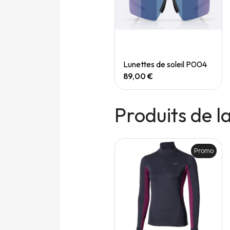
Quick View
Quick View
Speedgoat 7 (M)
Lunettes de soleil P004
165,00 €
89,00 €
Produits de 
Promo
Promo