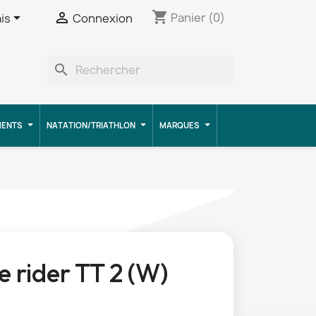
shopping_cart


Panier
(0)
is
Connexion
search
MENTS
NATATION/TRIATHLON
MARQUES
 rider TT 2 (W)