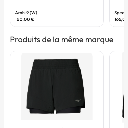
Quick View
Arahi 9 (W)
Speedg
160,00 €
165,0
Produits de la même marque