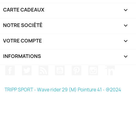
CARTE CADEAUX

NOTRE SOCIÉTÉ

VOTRE COMPTE

INFORMATIONS
keyboard_arrow_down
Facebook
Twitter
Rss
YouTube
Pinterest
Instagram
LinkedIn
TRIPP SPORT - Wave rider 29 (M) Pointure 41 - @2024