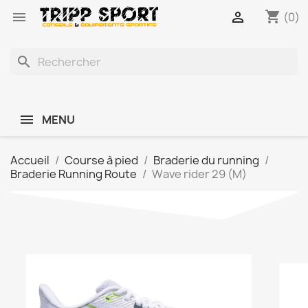
shopping_cart


(0)
search
MENU
Accueil
Course à pied
Braderie du running
Braderie Running Route
Wave rider 29 (M)