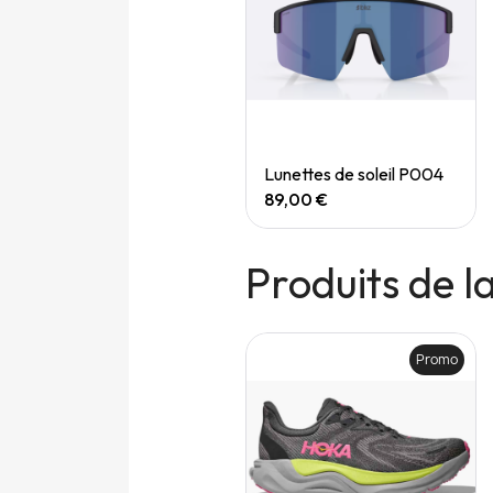
Quick View
Quick View
Speedgoat 7 (M)
Lunettes de soleil P004
165,00 €
89,00 €
Produits de 
Promo
Promo