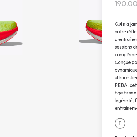
190,0
Qui n’a ja
notre réfle
d’entraîne
sessions d
complément
Conçue pou
dynamique 
ultrarésil
PEBA, cet
tige tissée
légèreté, f
entraînem