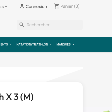
shopping_cart


Panier
(0)
is
Connexion
search
MENTS
NATATION/TRIATHLON
MARQUES
 X 3 (M)