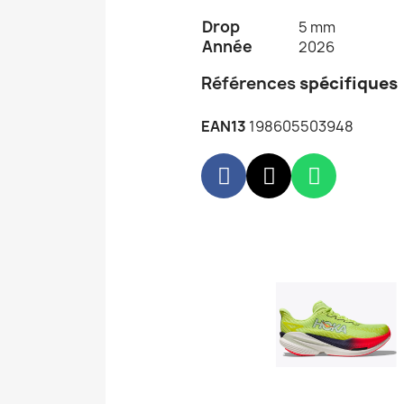
Drop
5 mm
Année
2026
Références
spécifiques
EAN13
198605503948