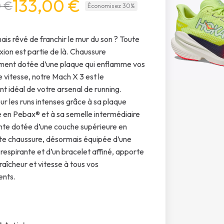
133,00 €
0 €
Économisez 30%
mais rêvé de franchir le mur du son ? Toute
xion est partie de là. Chaussure
ment dotée d’une plaque qui enflamme vos
e vitesse, notre Mach X 3 est le
 idéal de votre arsenal de running.
r les runs intenses grâce à sa plaque
en Pebax® et à sa semelle intermédiaire
iente dotée d’une couche supérieure en
te chaussure, désormais équipée d’une
 respirante et d’un bracelet affiné, apporte
raîcheur et vitesse à tous vos
ents.