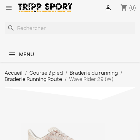
shopping_cart


(0)
search
MENU
Accueil
Course à pied
Braderie du running
Braderie Running Route
Wave Rider 29 (W)