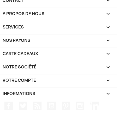
CONTACT

A PROPOS DE NOUS

SERVICES

NOS RAYONS

CARTE CADEAUX

NOTRE SOCIÉTÉ

VOTRE COMPTE

INFORMATIONS
keyboard_arrow_down
Facebook
Twitter
Rss
YouTube
Pinterest
Instagram
LinkedIn