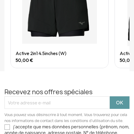
Quick View
Active 2in1 4.5inches (W)
Active
50,00 €
50,00
Recevez nos offres spéciales
Vous pouvez vous désinscrire à tout moment. Vous trouverez pour cela
nos informations de contact dans les conditions d'utilisation du site.
j'accepte que mes données personnelles (prénom, nom,
année de naissance, adresse postale, N° de téléphone,