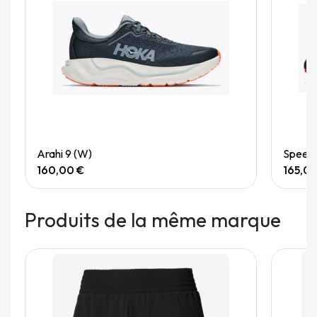
Quick View
Arahi 9 (W)
Speedg
160,00 €
165,0
Produits de la même marque