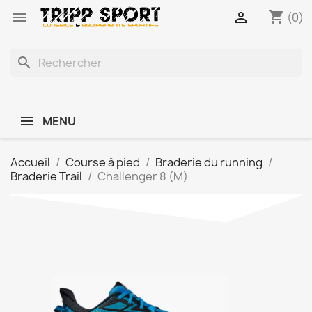
shopping_cart


(0)
search
MENU
Accueil
Course à pied
Braderie du running
Braderie Trail
Challenger 8 (M)