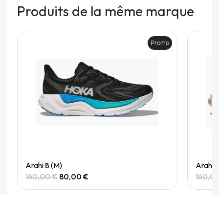
Produits de la même marque
Promo
Quick View
Arahi 8 (M)
Arahi 
160,00 €
80,00 €
160,0