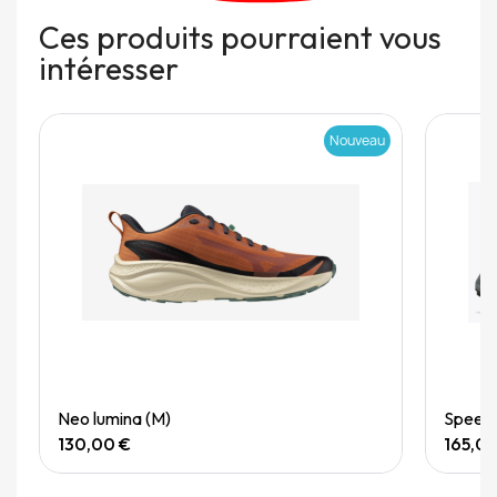
Ces produits pourraient vous
intéresser
Nouveau
Quick View
Neo lumina (M)
Speedg
130,00 €
165,0