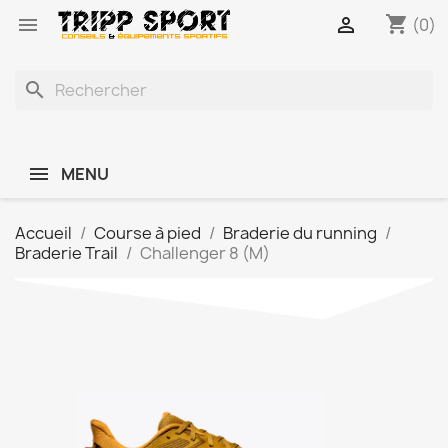
shopping_cart


(0)
search
MENU
Accueil
Course à pied
Braderie du running
Braderie Trail
Challenger 8 (M)