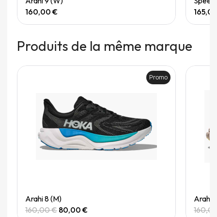
Arahi 9 (W)
Speedg
160,00 €
165,0
Produits de la même marque
Promo
Quick View
Arahi 8 (M)
Arahi 
160,00 €
80,00 €
160,0