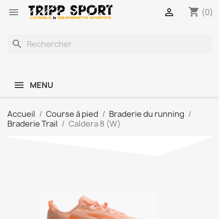
shopping_cart


(0)
search
MENU
Accueil
Course à pied
Braderie du running
Braderie Trail
Caldera 8 (W)