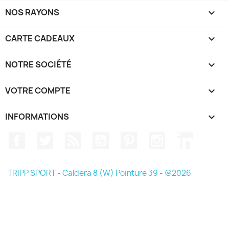
NOS RAYONS

CARTE CADEAUX

NOTRE SOCIÉTÉ

VOTRE COMPTE

INFORMATIONS
keyboard_arrow_down
Facebook
Twitter
Rss
YouTube
Pinterest
Instagram
LinkedIn
TRIPP SPORT - Caldera 8 (W) Pointure 39 - @2026