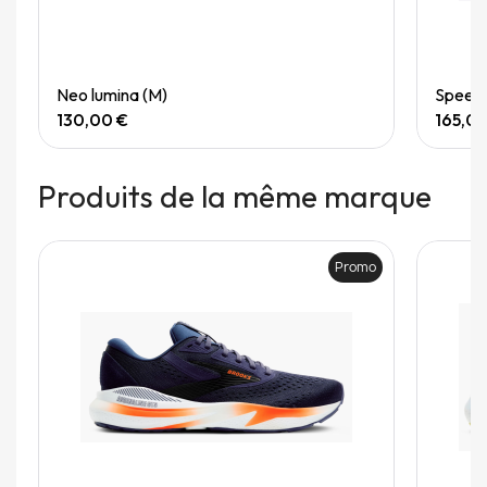
Quick View
Neo lumina (M)
Speedg
130,00 €
165,0
Produits de la même marque
Promo