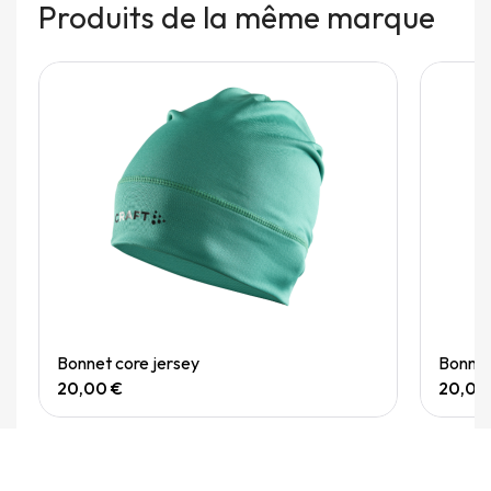
Produits de la même marque
Quick View
Bonnet core jersey
Bonnet
20,00 €
20,00