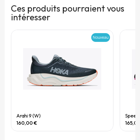
Ces produits pourraient vous
intéresser
Nouveau
Quick View
Arahi 9 (W)
Speedg
160,00 €
165,0