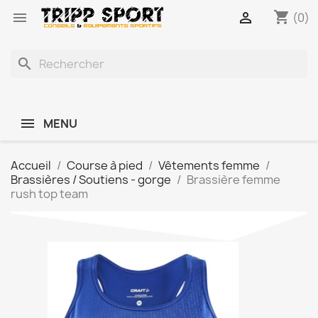
shopping_cart


(0)
search
MENU
Accueil
Course à pied
Vêtements femme
Brassières / Soutiens - gorge
Brassière femme
rush top team