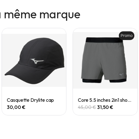
la même marque
Promo
Quick View
Quick View
Casquette Drylite cap
Core 5.5 inches 2in1 short (M)
30,00 €
45,00 €
31,50 €