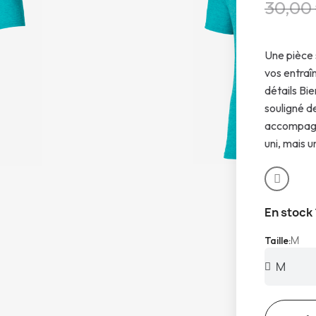
30,00
Une pièce 
vos entraî
détails Bi
souligné d
accompagne
uni, mais u
En stock
M
Taille