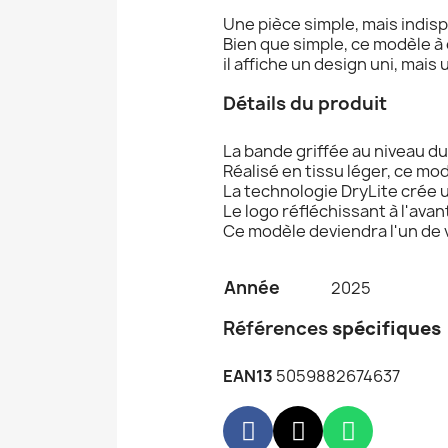
Une pièce simple, mais indis
Bien que simple, ce modèle à
il affiche un design uni, mais 
Détails du produit
La bande griffée au niveau du
Réalisé en tissu léger, ce m
La technologie DryLite crée 
Le logo réfléchissant à l'avant
Ce modèle deviendra l'un de
Année
2025
Références
spécifiques
EAN13
5059882674637