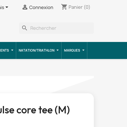
shopping_cart


Panier
(0)
is
Connexion
search
MENTS
NATATION/TRIATHLON
MARQUES
lse core tee (M)