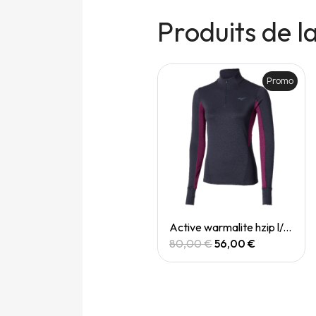
Produits de 
Promo
Promo
Quick View
Quick View
Active warmalite hzip l/s (W)
Active warmalite hzip l/s (W)
80,00 €
56,00 €
80,00 €
56,00 €