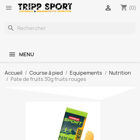
shopping_cart


(0)
search
MENU
Accueil
Course à pied
Equipements
Nutrition
Pate de fruits 30g fruits rouges