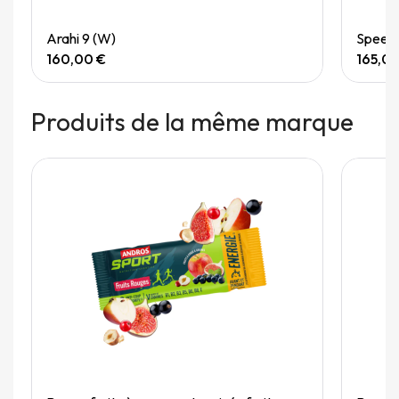
Quick View
Arahi 9 (W)
Speedg
160,00 €
165,0
Produits de la même marque
Quick View