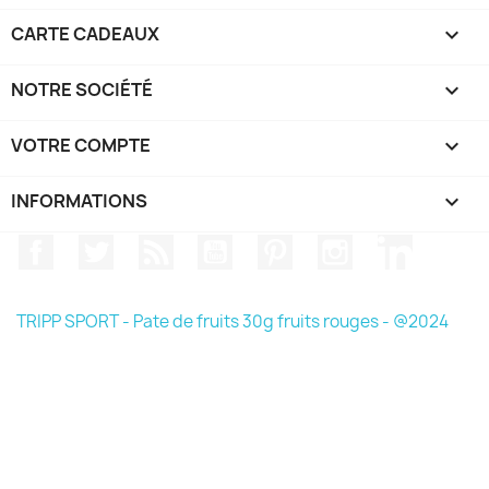
CARTE CADEAUX

NOTRE SOCIÉTÉ

VOTRE COMPTE

INFORMATIONS
keyboard_arrow_down
Facebook
Twitter
Rss
YouTube
Pinterest
Instagram
LinkedIn
TRIPP SPORT - Pate de fruits 30g fruits rouges - @2024