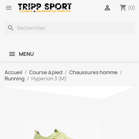
shopping_cart


(0)
search
MENU
Accueil
Course à pied
Chaussures homme
Running
Hyperion 3 (M)