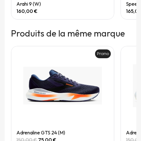
Quick View
Arahi 9 (W)
Speedg
160,00 €
165,0
Produits de la même marque
Promo
Quick View
Adrenaline GTS 24 (M)
Adrena
150,00 €
75,00 €
150,0