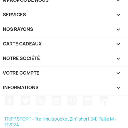
A PROPOS DE NOUS

SERVICES

NOS RAYONS

CARTE CADEAUX

NOTRE SOCIÉTÉ

VOTRE COMPTE

INFORMATIONS
keyboard_arrow_down
Facebook
Twitter
Rss
YouTube
Pinterest
Instagram
LinkedIn
TRIPP SPORT - Trail multipocket 2in1 short (M) Taille M -
@2024