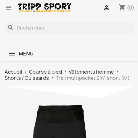
shopping_cart


(0)
search
MENU
Accueil
Course à pied
Vêtements homme
Shorts / Cuissards
Trail multipocket 2in1 short (M)