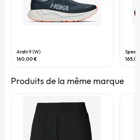
Quick View
Arahi 9 (W)
Speedg
160,00 €
165,0
Produits de la même marque