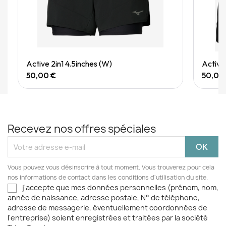
Quick View
Active 2in1 4.5inches (W)
Active
50,00 €
50,00
Recevez nos offres spéciales
Vous pouvez vous désinscrire à tout moment. Vous trouverez pour cela
nos informations de contact dans les conditions d'utilisation du site.
j'accepte que mes données personnelles (prénom, nom,
année de naissance, adresse postale, N° de téléphone,
adresse de messagerie, éventuellement coordonnées de
l'entreprise) soient enregistrées et traitées par la société