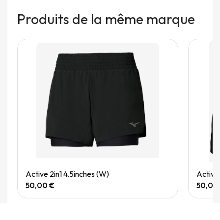
Produits de la même marque
Quick View
Active 2in1 4.5inches (W)
Active
50,00 €
50,00