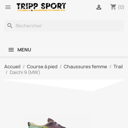
shopping_cart


(0)
search
MENU
Accueil
Course à pied
Chaussures femme
Trail
Daichi 9 (MW)