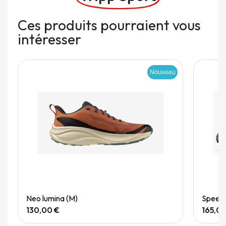
Ces produits pourraient vous
intéresser
Nouveau
Quick View
Neo lumina (M)
Speedg
130,00 €
165,0