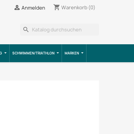
shopping_cart


Warenkorb
(0)
Anmelden
search
G
SCHWIMMEN/TRIATHLON
MARKEN