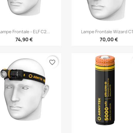
Vorschau
Vorschau


Lampe Frontale - ELF C2...
Lampe Frontale Wizard C1.
74,90 €
70,00 €
favorite_border