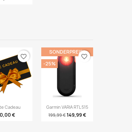
SONDERPREIS!
favorite_border
favorite_border
-25%
Vorschau
Vorschau

te Cadeau
Garmin VARIA RTL 515
10,00 €
149,99 €
199,99 €