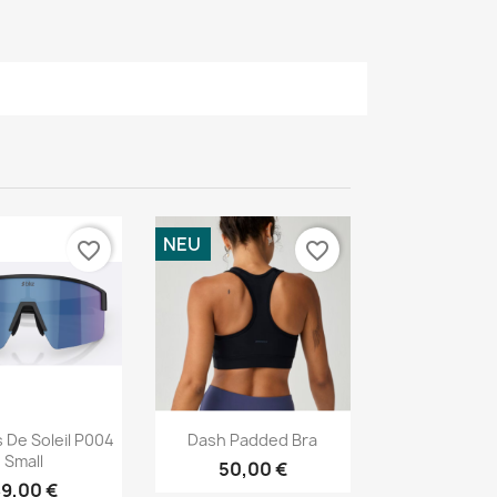
NEU
favorite_border
favorite_border
Vorschau
Vorschau

 De Soleil P004
Dash Padded Bra
Small
50,00 €
9,00 €