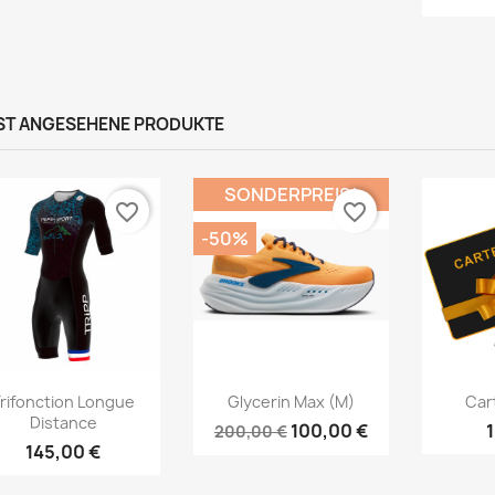
ST ANGESEHENE PRODUKTE
SONDERPREIS!
favorite_border
favorite_border
-50%
Vorschau
Vorschau



rifonction Longue
Glycerin Max (M)
Car
Distance
100,00 €
200,00 €
145,00 €