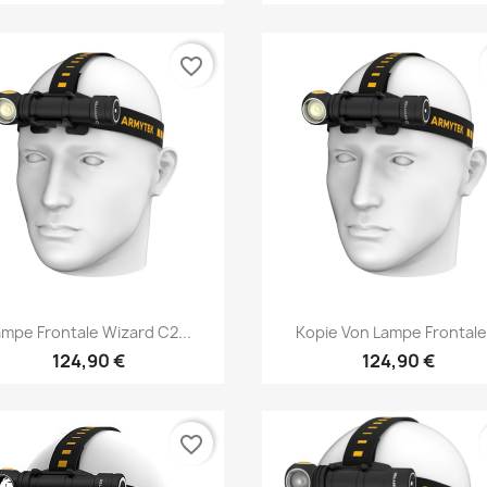
favorite_border
Vorschau
Vorschau


ampe Frontale Wizard C2...
Kopie Von Lampe Frontale.
124,90 €
124,90 €
favorite_border