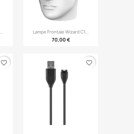
Vorschau

..
Lampe Frontale Wizard C1...
70,00 €
favorite_border
favorite_border