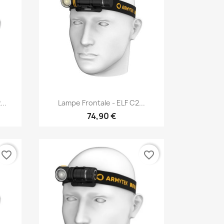
Vorschau

..
Lampe Frontale - ELF C2...
74,90 €
favorite_border
favorite_border