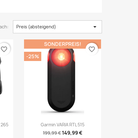

ach:
Preis (absteigend)
SONDERPREIS!
favorite_border
favorite_border
-25%
Vorschau

 265
Garmin VARIA RTL 515
149,99 €
199,99 €