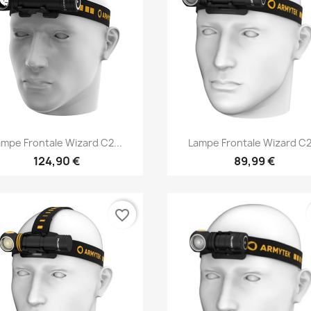
Vorschau
Vorschau


ampe Frontale Wizard C2...
Lampe Frontale Wizard C2.
124,90 €
89,99 €
favorite_border