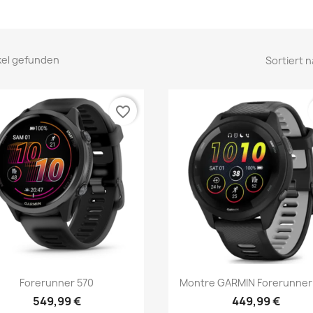
ikel gefunden
Sortiert n
favorite_border
Vorschau
Vorschau


Forerunner 570
Montre GARMIN Forerunner
549,99 €
449,99 €