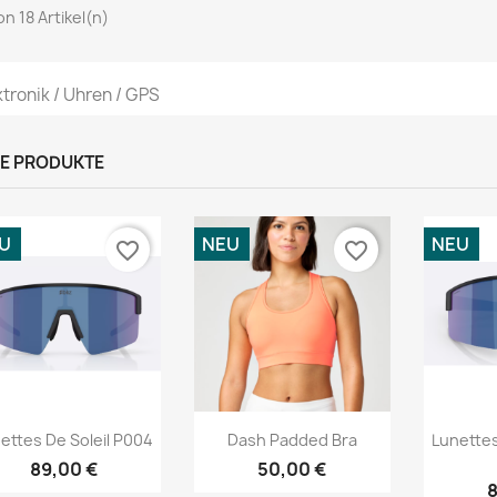
von 18 Artikel(n)
ktronik / Uhren / GPS
E PRODUKTE
U
NEU
NEU
favorite_border
favorite_border
Vorschau
Vorschau



ettes De Soleil P004
Dash Padded Bra
Lunettes
89,00 €
50,00 €
8