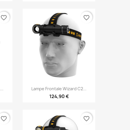
favorite_border
favorite_border
Vorschau

..
Lampe Frontale Wizard C2...
124,90 €
favorite_border
favorite_border