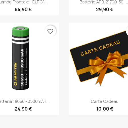
Vorschau
Vorschau


Lampe Frontale - ELF C1...
Batterie APB-21700-50 -..
64,90 €
29,90 €
favorite_border
Vorschau
Vorschau


atterie 18650 - 3500mAh...
Carte Cadeau
24,90 €
10,00 €