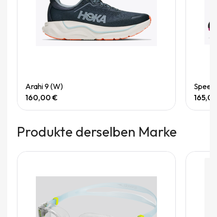
Quick View
Arahi 9 (W)
Speedg
160,00 €
165,0
Produkte derselben Marke