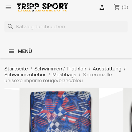
shopping_cart


(0)
search
MENÜ
Startseite
Schwimmen / Triathlon
Ausstattung
Schwimmzubehör
Meshbags
Sac en maille
unisexe imprimé rouge/blanc/bleu