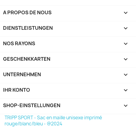
A PROPOS DE NOUS

DIENSTLEISTUNGEN

NOS RAYONS

GESCHENKKARTEN

UNTERNEHMEN

IHR KONTO

SHOP-EINSTELLUNGEN
keyboard_arrow_down
TRIPP SPORT - Sac en maille unisexe imprimé
rouge/blanc/bleu - @2024