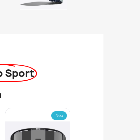
p Sport
n
Neu