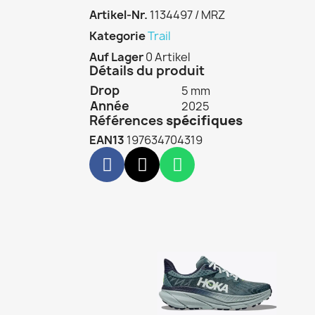
Artikel-Nr.
1134497 / MRZ
Kategorie
Trail
Auf Lager
0 Artikel
Détails du produit
Drop
5 mm
Année
2025
Références
spécifiques
EAN13
197634704319