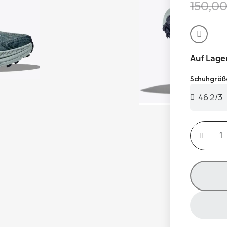
150,00
Auf Lage
Schuhgröß