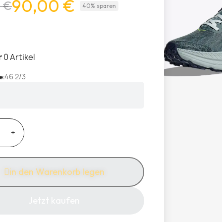
90,00 €
 €
40% sparen
r
0 Artikel
46 2/3
e
in den Warenkorb legen
Jetzt kaufen