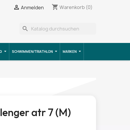
shopping_cart


Warenkorb
(0)
Anmelden
search
G
SCHWIMMEN/TRIATHLON
MARKEN
lenger atr 7 (M)