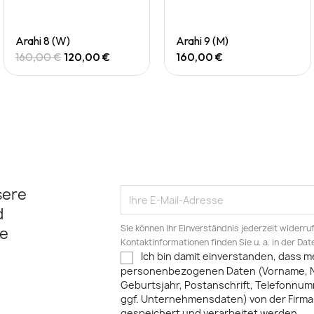
Quick View
Quick View
Arahi 8 (W)
Arahi 9 (M)
160,00 €
120,00 €
160,00 €
sere
d
Sie können Ihr Einverständnis jederzeit widerru
e
Kontaktinformationen finden Sie u. a. in der Da
Ich bin damit einverstanden, dass m
personenbezogenen Daten (Vorname, 
Geburtsjahr, Postanschrift, Telefonnum
ggf. Unternehmensdaten) von der Firma 
gespeichert und verarbeitet werden.