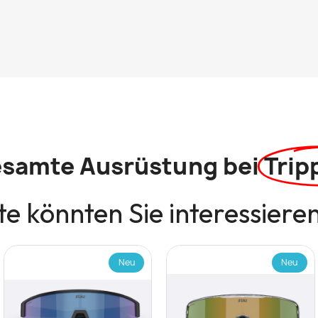
esamte Ausrüstung bei
Trip
e könnten Sie interessiere
Neu
Neu