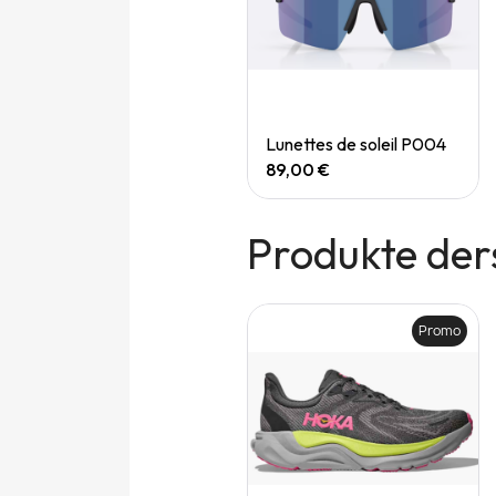
Quick View
Quick View
Speedgoat 7 (M)
Lunettes de soleil P004
165,00 €
89,00 €
Produkte der
Promo
Promo