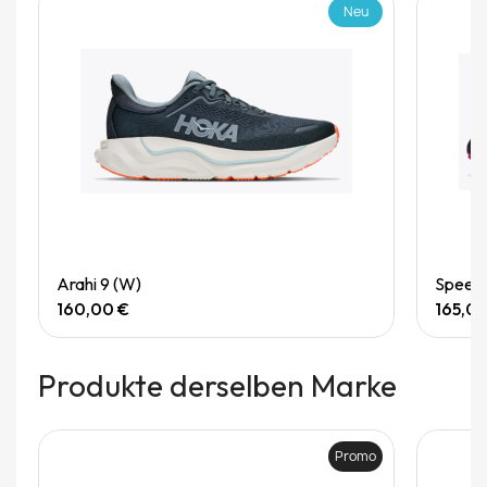
Neu
Quick View
Arahi 9 (W)
Speedg
160,00 €
165,0
Produkte derselben Marke
Promo