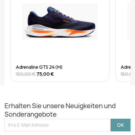
Quick View
Adrenaline GTS 24 (M)
Adrena
150,00 €
75,00 €
150,0
Erhalten Sie unsere Neuigkeiten und
Sonderangebote