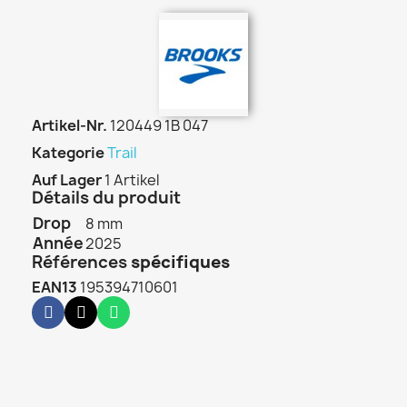
Artikel-Nr.
120449 1B 047
Kategorie
Trail
Auf Lager
1 Artikel
Détails du produit
Drop
8 mm
Année
2025
Références
spécifiques
EAN13
195394710601