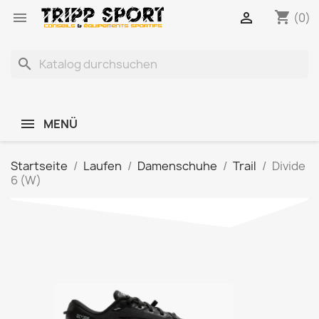
shopping_cart


(0)
search
MENÜ
Startseite
Laufen
Damenschuhe
Trail
Divide
6 (W)