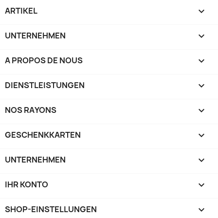
ARTIKEL

UNTERNEHMEN

A PROPOS DE NOUS

DIENSTLEISTUNGEN

NOS RAYONS

GESCHENKKARTEN

UNTERNEHMEN

IHR KONTO

SHOP-EINSTELLUNGEN
keyboard_arrow_down