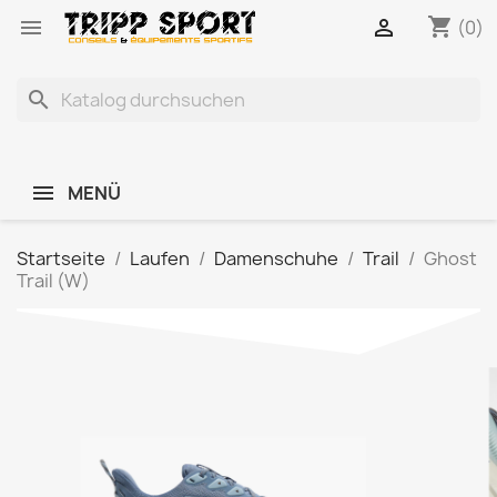
shopping_cart


(0)
search
MENÜ
Startseite
Laufen
Damenschuhe
Trail
Ghost
Trail (W)