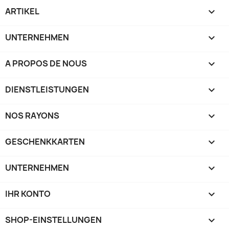
ARTIKEL

UNTERNEHMEN

A PROPOS DE NOUS

DIENSTLEISTUNGEN

NOS RAYONS

GESCHENKKARTEN

UNTERNEHMEN

IHR KONTO

SHOP-EINSTELLUNGEN
keyboard_arrow_down