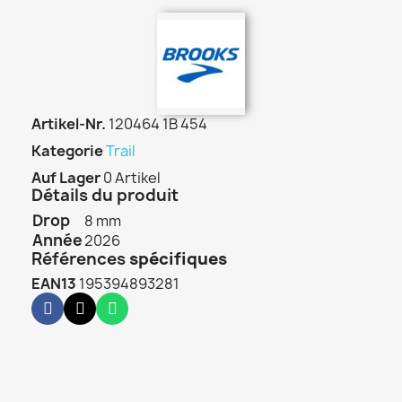
Artikel-Nr.
120464 1B 454
Kategorie
Trail
Auf Lager
0 Artikel
Détails du produit
Drop
8 mm
Année
2026
Références
spécifiques
EAN13
195394893281