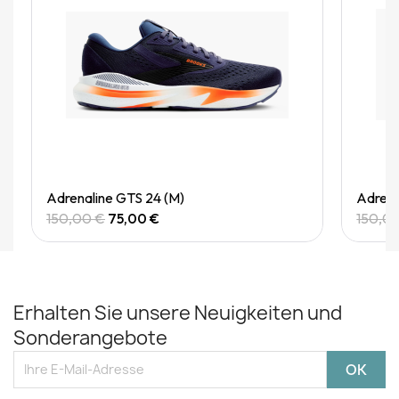
Quick View
Adrenaline GTS 24 (M)
Adrena
150,00 €
75,00 €
150,0
Erhalten Sie unsere Neuigkeiten und
Sonderangebote