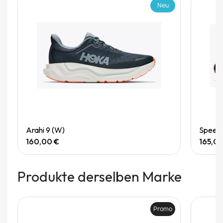
Neu
Quick View
Arahi 9 (W)
Speedg
160,00 €
165,0
Produkte derselben Marke
Promo