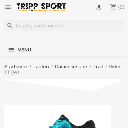
shopping_cart


(0)
search
MENÜ
Startseite
Laufen
Damenschuhe
Trail
Rider
TT (W)