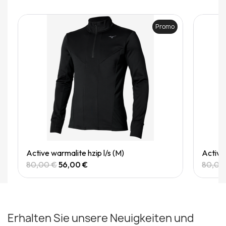
Promo
Quick View
Active warmalite hzip l/s (M)
Active 
80,00 €
56,00 €
80,00
Erhalten Sie unsere Neuigkeiten und