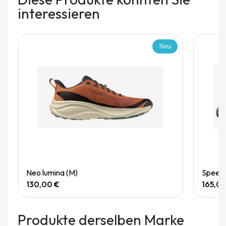
interessieren
Neu
Quick View
Neo lumina (M)
Speedg
130,00 €
165,0
Produkte derselben Marke