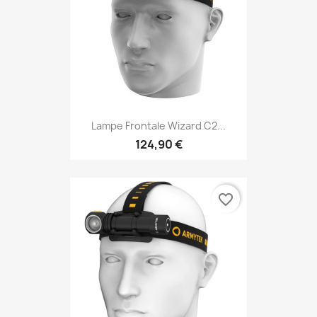
Lampe Frontale Wizard C2...
124,90 €
favorite_border