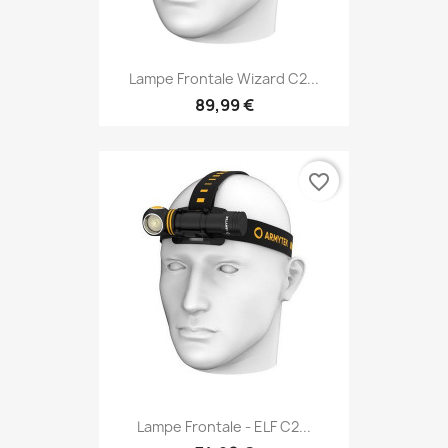
Lampe Frontale Wizard C2...
89,99 €
favorite_border
Lampe Frontale - ELF C2...