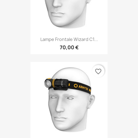
Lampe Frontale Wizard C1...
70,00 €
favorite_border