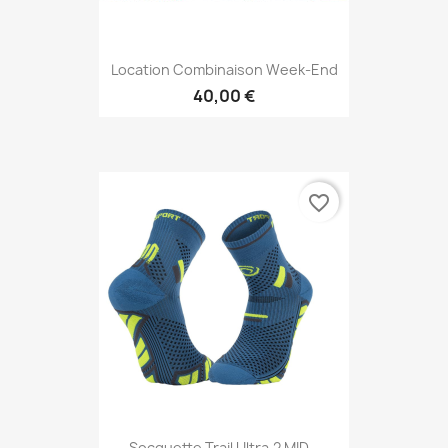
Location Combinaison Week-End
40,00 €
favorite_border
Socquette Trail Ultra.2 MID...