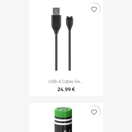
favorite_border
USB-A Câble De...
24,99 €
favorite_border