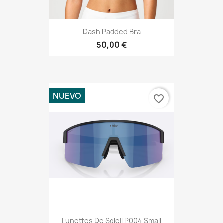
Dash Padded Bra
50,00 €
NUEVO
favorite_border
Lunettes De Soleil P004 Small