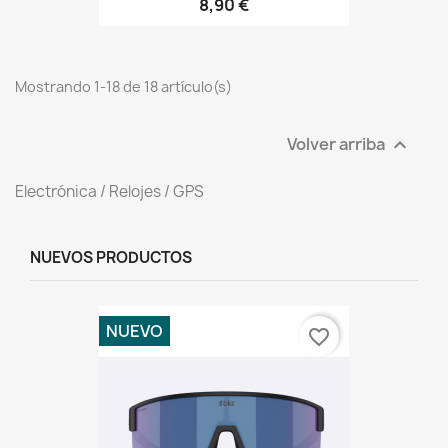
8,90 €
Mostrando 1-18 de 18 artículo(s)
Volver arriba

Electrónica / Relojes / GPS
NUEVOS PRODUCTOS
NUEVO
favorite_border