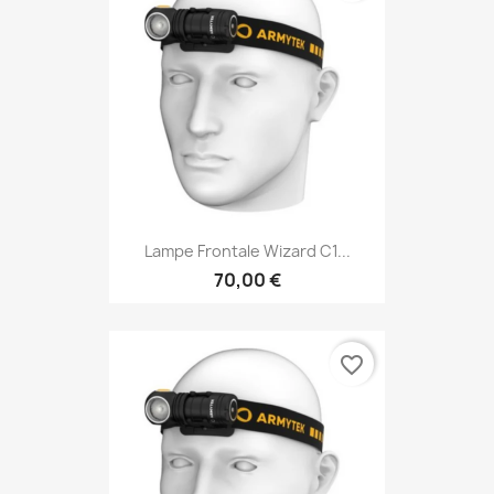
Lampe Frontale Wizard C1...
70,00 €
favorite_border