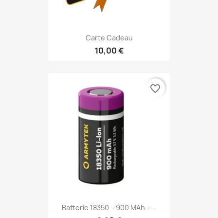
Carte Cadeau
10,00 €
favorite_border
Batterie 18350 – 900 MAh –...