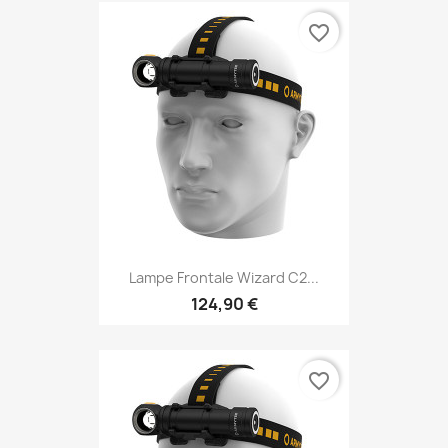
favorite_border
Lampe Frontale Wizard C2...
124,90 €
favorite_border