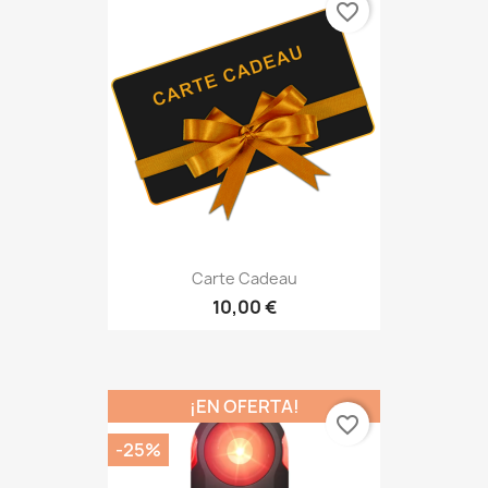
favorite_border
Carte Cadeau
10,00 €
¡EN OFERTA!
favorite_border
-25%