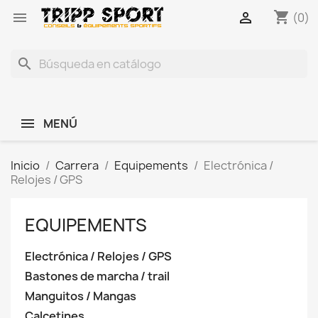
shopping_cart


(0)
search
MENÚ
Inicio
Carrera
Equipements
Electrónica /
Relojes / GPS
EQUIPEMENTS
Electrónica / Relojes / GPS
Bastones de marcha / trail
Manguitos / Mangas
Calcetines