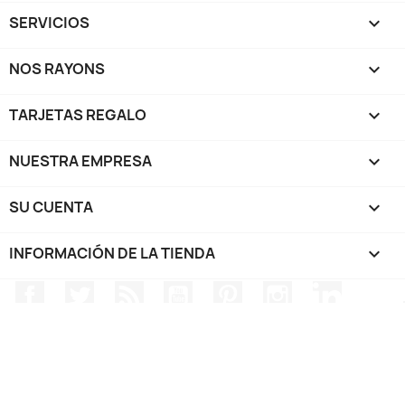
SERVICIOS

NOS RAYONS

TARJETAS REGALO

NUESTRA EMPRESA

SU CUENTA

INFORMACIÓN DE LA TIENDA
keyboard_arrow_down
Facebook
Twitter
Rss
YouTube
Pinterest
Instagram
LinkedIn
TRIPP SPORT - Electrónica / Relojes / GPS - @2024