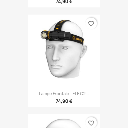
74,90 €
favorite_border
Lampe Frontale - ELF C2...
74,90 €
favorite_border