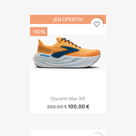
¡EN OFERTA!
favorite_border
-50%
Glycerin Max (M)
100,00 €
200,00 €