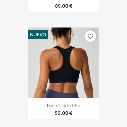
89,00 €
NUEVO
favorite_border
Dash Padded Bra
50,00 €