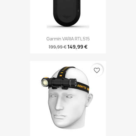
Garmin VARIA RTL 515
149,99 €
199,99 €
favorite_border