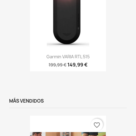
Garmin VARIA RTL 515
149,99 €
199,99 €
MÁS VENDIDOS
favorite_border