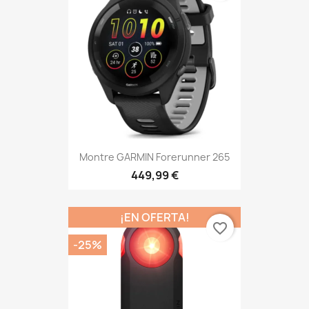
Montre GARMIN Forerunner 265
449,99 €
¡EN OFERTA!
favorite_border
-25%