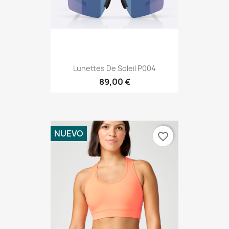
Lunettes De Soleil P004
89,00 €
NUEVO
favorite_border