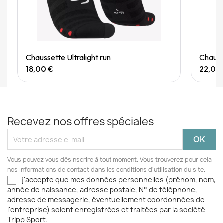
Quick View
Chaussette Ultralight run
Chausse
18,00 €
22,00
Recevez nos offres spéciales
Vous pouvez vous désinscrire à tout moment. Vous trouverez pour cela
nos informations de contact dans les conditions d'utilisation du site.
j'accepte que mes données personnelles (prénom, nom,
année de naissance, adresse postale, N° de téléphone,
adresse de messagerie, éventuellement coordonnées de
l'entreprise) soient enregistrées et traitées par la société
Tripp Sport.