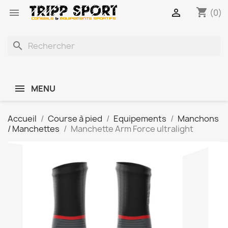
shopping_cart


(0)
search
MENU
Accueil
Course à pied
Equipements
Manchons
/ Manchettes
Manchette Arm Force ultralight