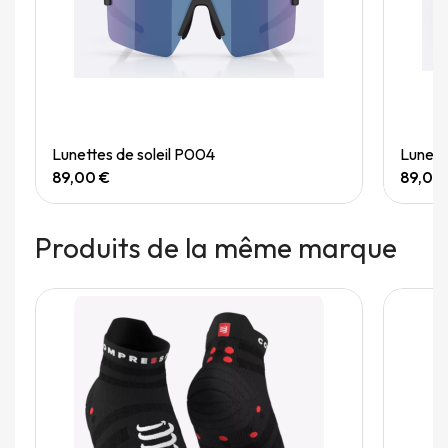
Quick View
Lunettes de soleil P004
Lunett
89,00 €
89,00
Produits de la même marque