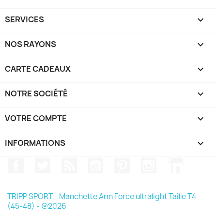
SERVICES

NOS RAYONS

CARTE CADEAUX

NOTRE SOCIÉTÉ

VOTRE COMPTE

INFORMATIONS
keyboard_arrow_down
Facebook
Twitter
Rss
YouTube
Pinterest
Instagram
LinkedIn
TRIPP SPORT - Manchette Arm Force ultralight Taille T4
(45-48) - @2026