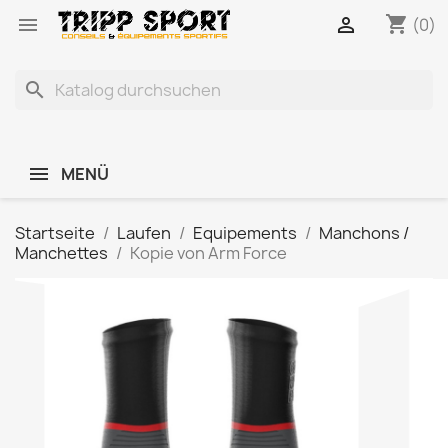
shopping_cart


(0)
search
MENÜ
Startseite
Laufen
Equipements
Manchons /
Manchettes
Kopie von Arm Force