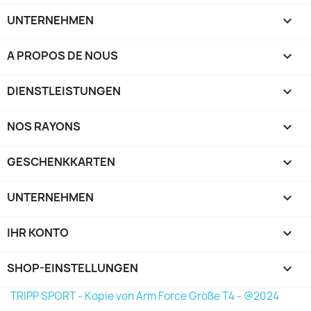
UNTERNEHMEN

A PROPOS DE NOUS

DIENSTLEISTUNGEN

NOS RAYONS

GESCHENKKARTEN

UNTERNEHMEN

IHR KONTO

SHOP-EINSTELLUNGEN
keyboard_arrow_down
TRIPP SPORT - Kopie von Arm Force Größe T4 - @2024