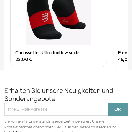
Quick View
Chaussettes Ultra trail low socks
Free be
22,00 €
45,00
Erhalten Sie unsere Neuigkeiten und
Sonderangebote
Sie können Ihr Einverständnis jederzeit widerrufen. Unsere
Kontaktinformationen finden Sie u. a. in der Datenschutzerklärung.