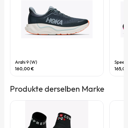
Quick View
Arahi 9 (W)
Speedg
160,00 €
165,0
Produkte derselben Marke