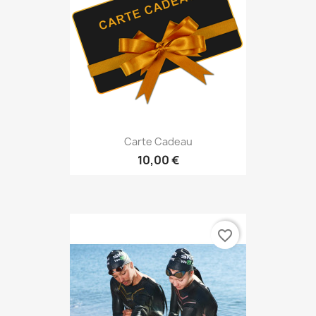
Carte Cadeau
10,00 €
favorite_border