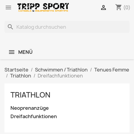
shopping_cart


(0)
search
MENÜ
Startseite
Schwimmen / Triathlon
Tenues Femme
Triathlon
Dreifachfunktionen
TRIATHLON
Neoprenanzüge
Dreifachfunktionen