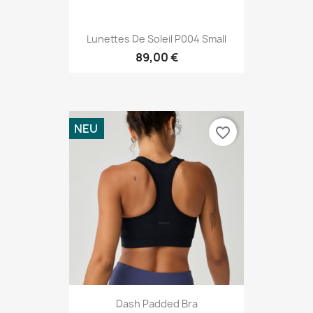
Lunettes De Soleil P004 Small
89,00 €
NEU
favorite_border
Dash Padded Bra