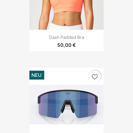
Dash Padded Bra
50,00 €
NEU
favorite_border