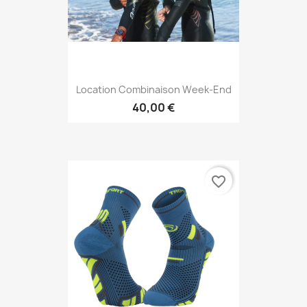
Location Combinaison Week-End
40,00 €
favorite_border