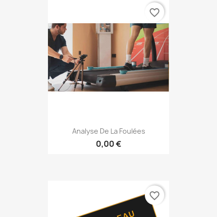
favorite_border
Analyse De La Foulées
0,00 €
favorite_border