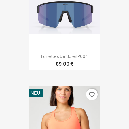
Lunettes De Soleil P004
89,00 €
NEU
favorite_border