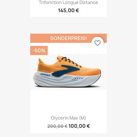
Trifonction Longue Distance
145,00 €
SONDERPREIS!
favorite_border
-50%
Glycerin Max (M)
100,00 €
200,00 €