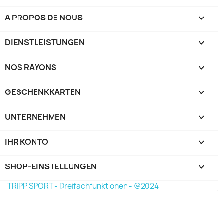
A PROPOS DE NOUS

DIENSTLEISTUNGEN

NOS RAYONS

GESCHENKKARTEN

UNTERNEHMEN

IHR KONTO

SHOP-EINSTELLUNGEN
keyboard_arrow_down
TRIPP SPORT - Dreifachfunktionen - @2024