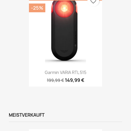
favorite_border
-25%
Garmin VARIA RTL 515
149,99 €
199,99 €
MEISTVERKAUFT