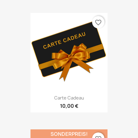
favorite_border
Carte Cadeau
10,00 €
SONDERPREIS!