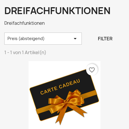
DREIFACHFUNKTIONEN
Dreifachfunktionen

FILTER
Preis (absteigend)
1 - 1 von 1 Artikel(n)
favorite_border