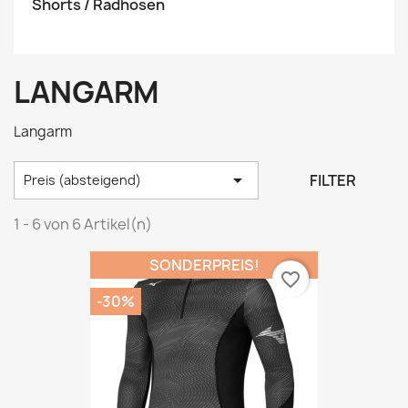
Shorts / Radhosen
LANGARM
Langarm

FILTER
Preis (absteigend)
1 - 6 von 6 Artikel(n)
SONDERPREIS!
favorite_border
-30%