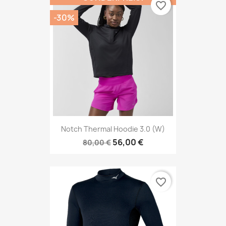
favorite_border
-30%
Notch Thermal Hoodie 3.0 (W)
56,00 €
80,00 €
favorite_border