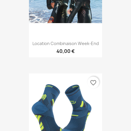
Location Combinaison Week-End
40,00 €
favorite_border