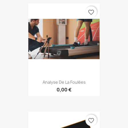
favorite_border
Analyse De La Foulées
0,00 €
favorite_border