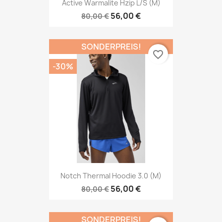
Active Warmalite Hzip L/s (M)
56,00 €
80,00 €
SONDERPREIS!
favorite_border
-30%
Notch Thermal Hoodie 3.0 (M)
56,00 €
80,00 €
SONDERPREIS!