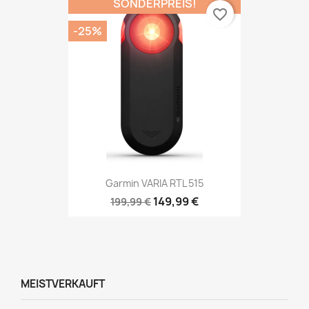
SONDERPREIS!
favorite_border
-25%
Garmin VARIA RTL 515
149,99 €
199,99 €
MEISTVERKAUFT