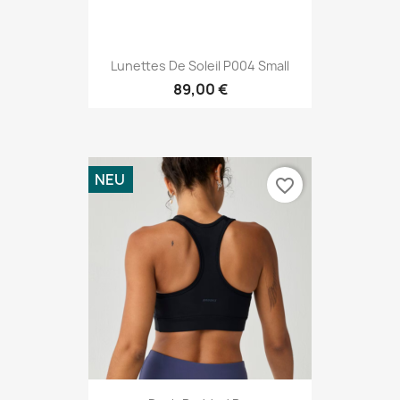
Lunettes De Soleil P004 Small
89,00 €
NEU
favorite_border