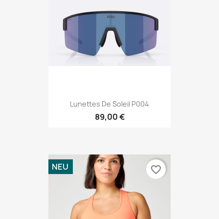
Lunettes De Soleil P004
89,00 €
NEU
favorite_border