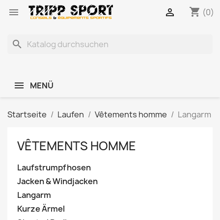
shopping_cart


(0)
search
MENÜ
Startseite
Laufen
Vêtements homme
Langarm
VÊTEMENTS HOMME
Laufstrumpfhosen
Jacken & Windjacken
Langarm
Kurze Ärmel