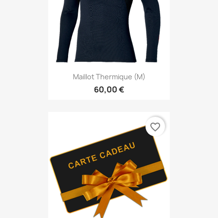
Maillot Thermique (M)
60,00 €
favorite_border