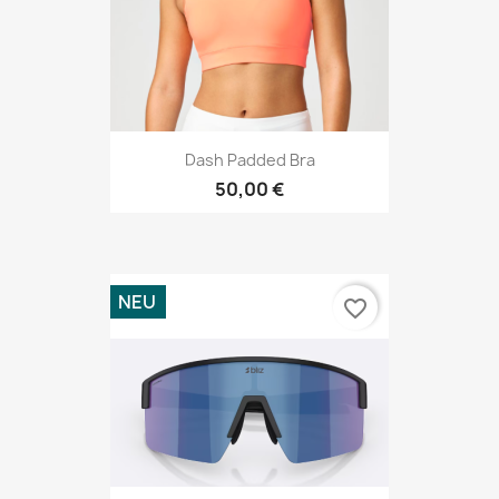
Dash Padded Bra
50,00 €
NEU
favorite_border