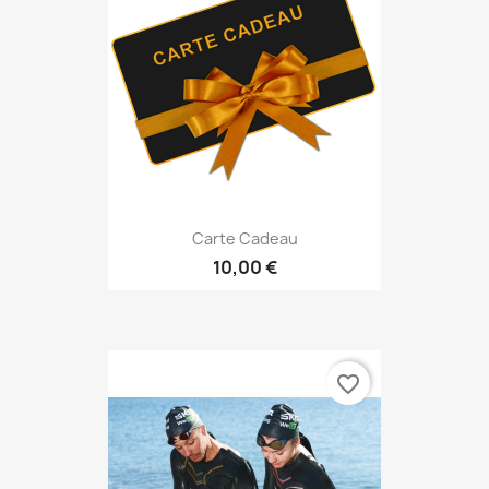
Carte Cadeau
10,00 €
favorite_border