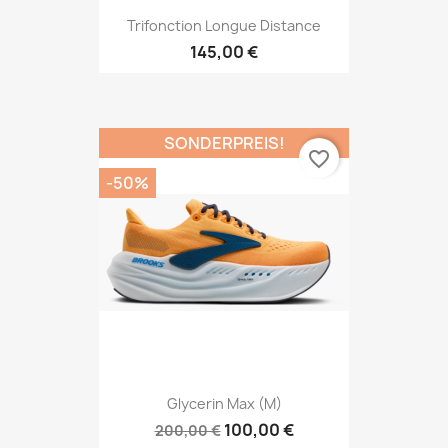
Trifonction Longue Distance
145,00 €
SONDERPREIS!
favorite_border
-50%
Glycerin Max (M)
100,00 €
200,00 €