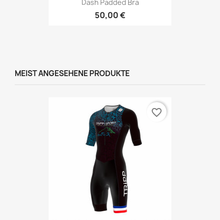
Dash Padded Bra
50,00 €
MEIST ANGESEHENE PRODUKTE
favorite_border