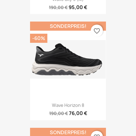
95,00 €
190,00 €
SONDERPREIS!
favorite_border
-60%
Wave Horizon 8
76,00 €
190,00 €
SONDERPREIS!