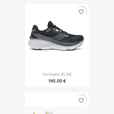
favorite_border
Hurricane 26 (M)
190,00 €
favorite_border