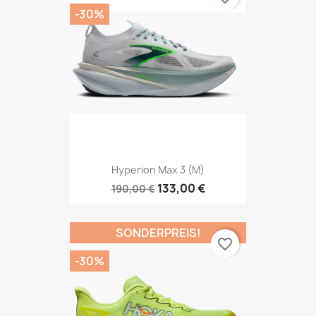
-30%
Hyperion Max 3 (M)
133,00 €
190,00 €
SONDERPREIS!
favorite_border
-30%