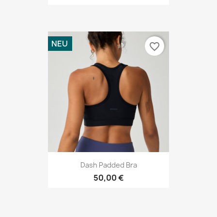
NEU
favorite_border
Dash Padded Bra
50,00 €