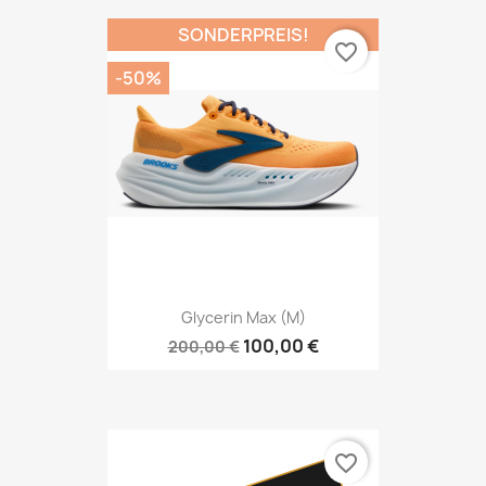
SONDERPREIS!
favorite_border
-50%
Glycerin Max (M)
100,00 €
200,00 €
favorite_border