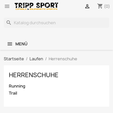
shopping_cart


(0)
search
MENÜ
Startseite
Laufen
Herrenschuhe
HERRENSCHUHE
Running
Trail