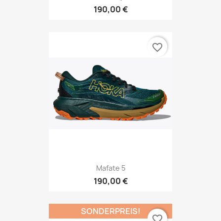
190,00 €
favorite_border
Mafate 5
190,00 €
SONDERPREIS!
favorite_border