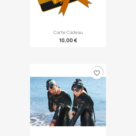
Carte Cadeau
10,00 €
favorite_border