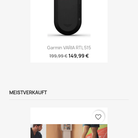
Garmin VARIA RTL 515
149,99 €
199,99 €
MEISTVERKAUFT
favorite_border