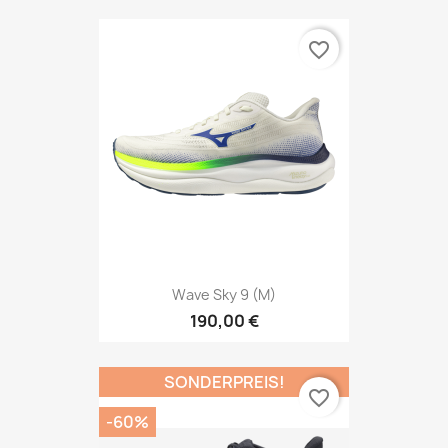
favorite_border
Wave Sky 9 (M)
190,00 €
SONDERPREIS!
favorite_border
-60%