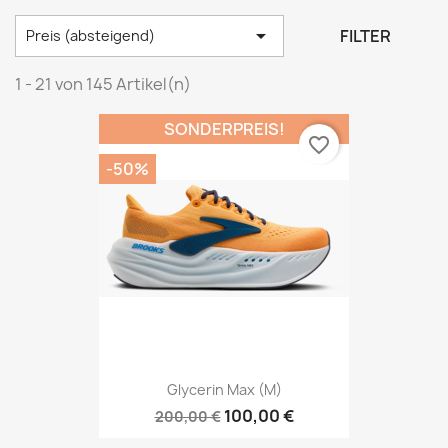

FILTER
Preis (absteigend)
1 - 21 von 145 Artikel(n)
SONDERPREIS!
favorite_border
-50%
Glycerin Max (M)
100,00 €
200,00 €