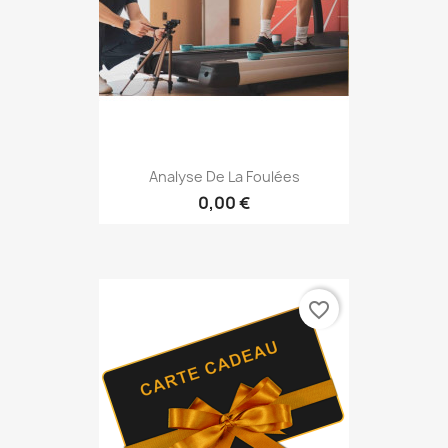
Analyse De La Foulées
0,00 €
favorite_border