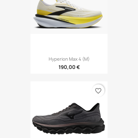
Hyperion Max 4 (M)
190,00 €
favorite_border