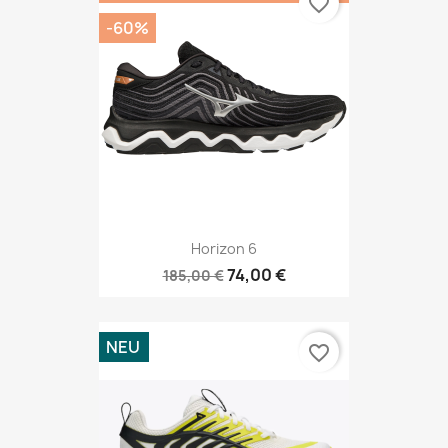
favorite_border
-60%
Horizon 6
74,00 €
185,00 €
NEU
favorite_border