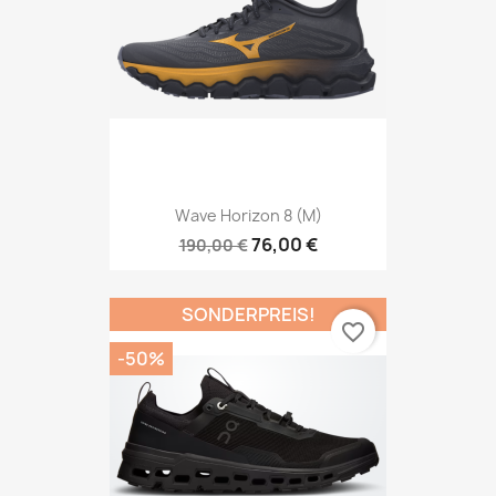
Wave Horizon 8 (M)
76,00 €
190,00 €
SONDERPREIS!
favorite_border
-50%