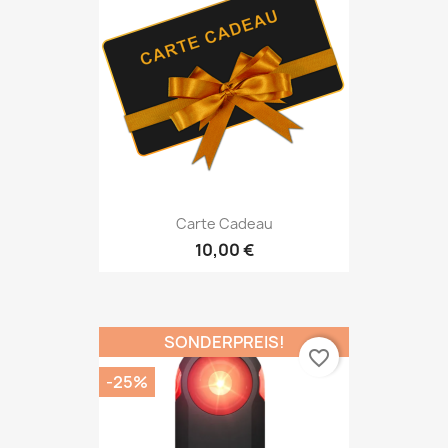
Carte Cadeau
10,00 €
SONDERPREIS!
favorite_border
-25%