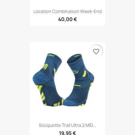
Location Combinaison Week-End
40,00 €
favorite_border
Socquette Trail Ultra.2 MID...
19,95 €