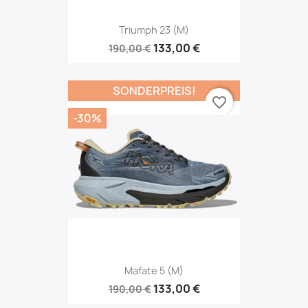
Triumph 23 (M)
133,00 €
190,00 €
SONDERPREIS!
favorite_border
-30%
Mafate 5 (M)
133,00 €
190,00 €