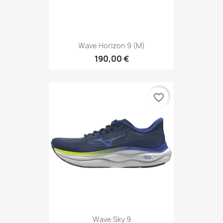
Wave Horizon 9 (M)
190,00 €
favorite_border
Wave Sky 9