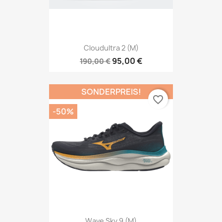
Cloudultra 2 (M)
95,00 €
190,00 €
SONDERPREIS!
favorite_border
-50%
Wave Sky 9 (M)