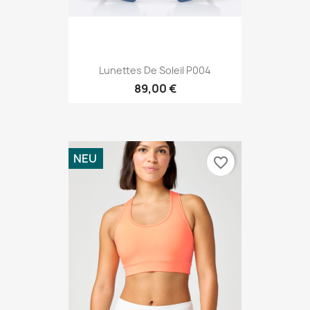
Lunettes De Soleil P004
89,00 €
NEU
favorite_border