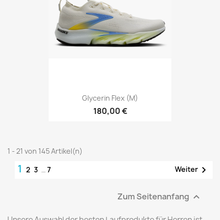
Glycerin Flex (M)
180,00 €
1 - 21 von 145 Artikel(n)
1

Weiter
2
3
…
7
Zum Seitenanfang

Unsere Auswahl der besten Laufprodukte für Herren ist