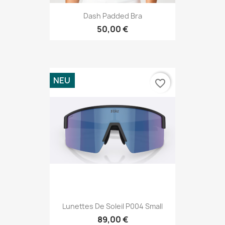
Dash Padded Bra
50,00 €
NEU
favorite_border
Lunettes De Soleil P004 Small
89,00 €