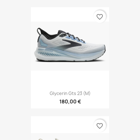
favorite_border
Glycerin Gts 23 (M)
180,00 €
favorite_border