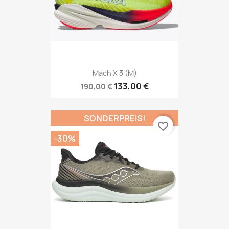
Mach X 3 (M)
133,00 €
190,00 €
SONDERPREIS!
favorite_border
-30%