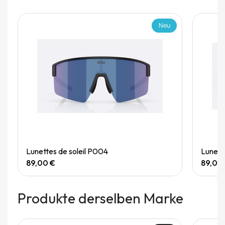
Neu
Quick View
Lunettes de soleil P004
Lunett
89,00 €
89,00
Produkte derselben Marke