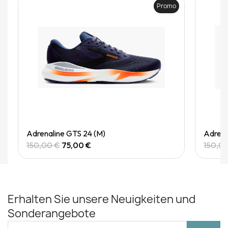
Promo
Quick View
Adrenaline GTS 24 (M)
Adrena
150,00 €
75,00 €
150,0
Erhalten Sie unsere Neuigkeiten und
Sonderangebote