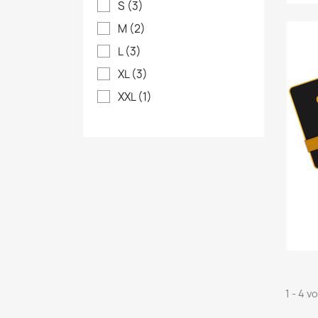
S
(3)
M
(2)
L
(3)
XL
(3)
XXL
(1)
1 - 4 v