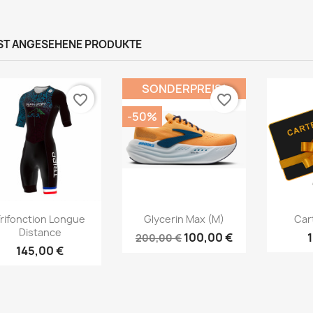
ST ANGESEHENE PRODUKTE
SONDERPREIS!
favorite_border
favorite_border
-50%
Vorschau
Vorschau



rifonction Longue
Glycerin Max (M)
Car
Distance
100,00 €
200,00 €
145,00 €