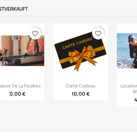
STVERKAUFT
favorite_border
favorite_border
Vorschau
Vorschau



alyse De La Foulées
Carte Cadeau
Locatio
W
0,00 €
10,00 €
4