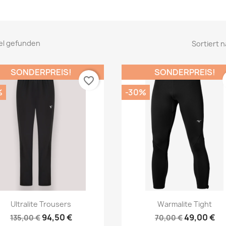
kel gefunden
Sortiert n
SONDERPREIS!
SONDERPREIS!
favorite_border
%
-30%
Vorschau
Vorschau


Ultralite Trousers
Warmalite Tight
94,50 €
49,00 €
135,00 €
70,00 €