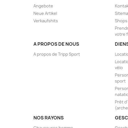
Angebote
Kontak
Neue Artikel
Sitem
Verkaufshits
Shops
Prendr
votre 
A PROPOS DE NOUS
DIEN
A propos de Tripp Sport
Locati
Locati
vélo
Person
sport
Person
natati
Prêt d
(arche
NOS RAYONS
GESC
Chaussures homme
Gesch