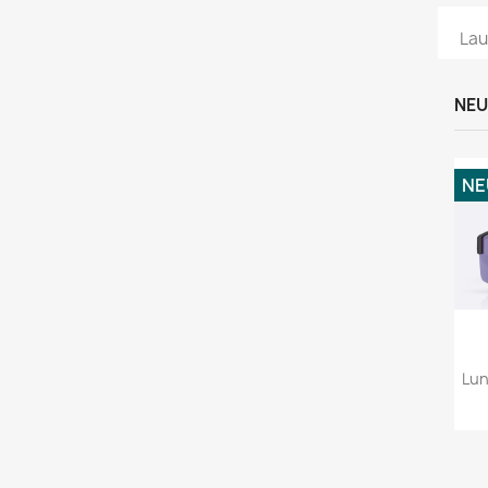
Lau
NEU
NE
Lun