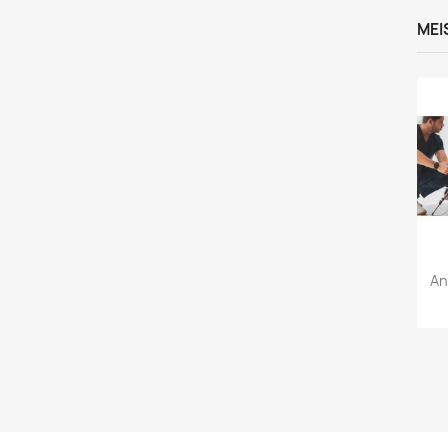
MEI
An