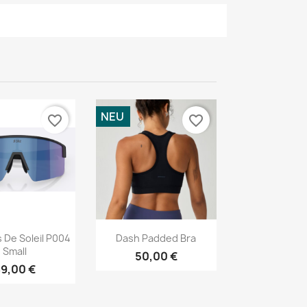
NEU
favorite_border
favorite_border
Vorschau
Vorschau

 De Soleil P004
Dash Padded Bra
Small
50,00 €
9,00 €