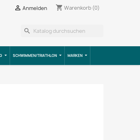
shopping_cart


Warenkorb
(0)
Anmelden
search
G
SCHWIMMEN/TRIATHLON
MARKEN