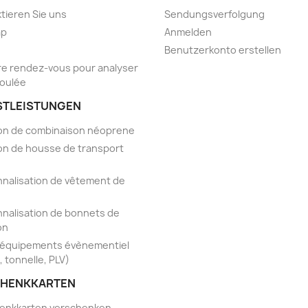
tieren Sie uns
Sendungsverfolgung
ap
Anmelden
Benutzerkonto erstellen
e rendez-vous pour analyser
foulée
STLEISTUNGEN
on de combinaison néoprene
on de housse de transport
nalisation de vêtement de
nalisation de bonnets de
on
'équipements évènementiel
, tonnelle, PLV)
HENKKARTEN
enkkarten verschenken