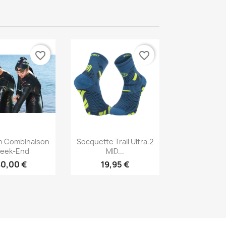
favorite_border
favorite_border
Vorschau
Vorschau

n Combinaison
Socquette Trail Ultra.2
eek-End
MID...
0,00 €
19,95 €