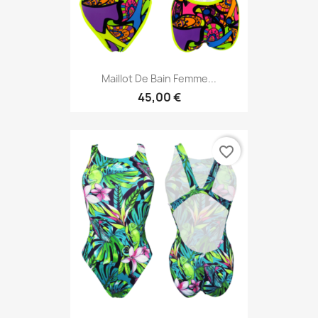
Maillot De Bain Femme...
45,00 €
favorite_border