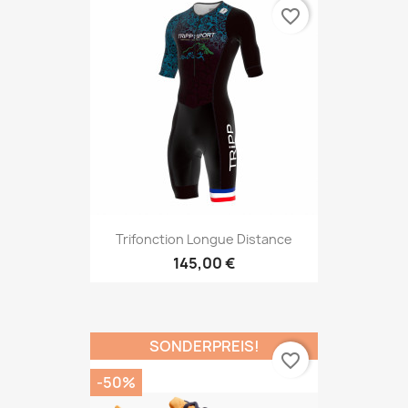
favorite_border
Trifonction Longue Distance
145,00 €
SONDERPREIS!
favorite_border
-50%