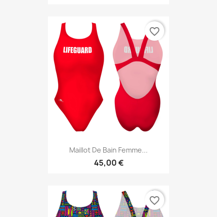
favorite_border
Maillot De Bain Femme...
45,00 €
favorite_border