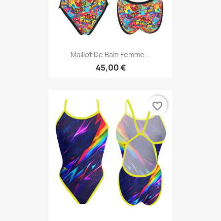
Maillot De Bain Femme...
45,00 €
favorite_border