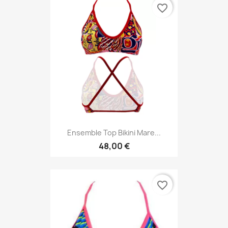
favorite_border
Ensemble Top Bikini Mare...
48,00 €
favorite_border