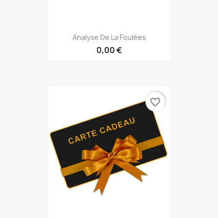
Analyse De La Foulées
0,00 €
favorite_border