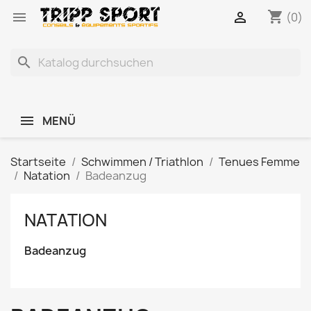
shopping_cart


(0)
search
MENÜ
Startseite
Schwimmen / Triathlon
Tenues Femme
Natation
Badeanzug
NATATION
Badeanzug