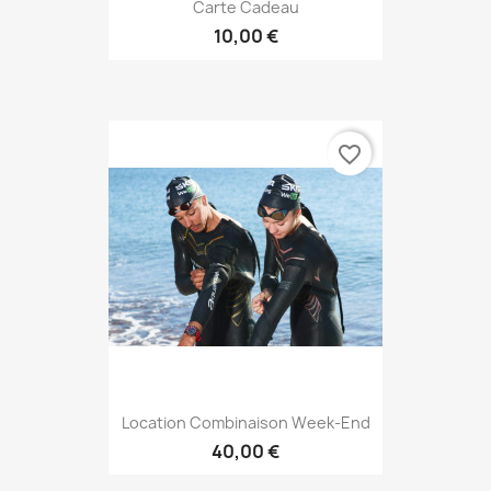
Carte Cadeau
10,00 €
favorite_border
Location Combinaison Week-End
40,00 €