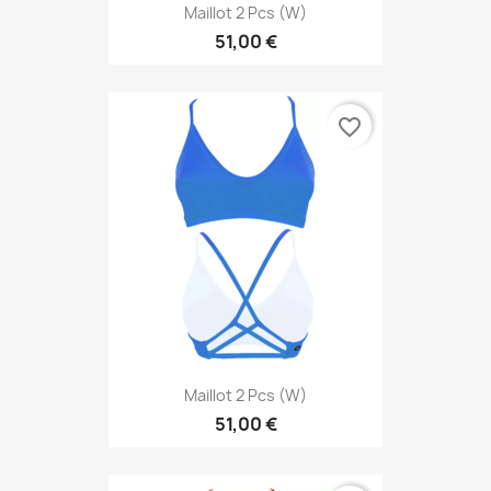
Maillot 2 Pcs (W)
51,00 €
favorite_border
Maillot 2 Pcs (W)
51,00 €