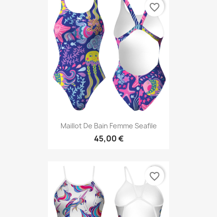
favorite_border
Maillot De Bain Femme Seafile
45,00 €
favorite_border