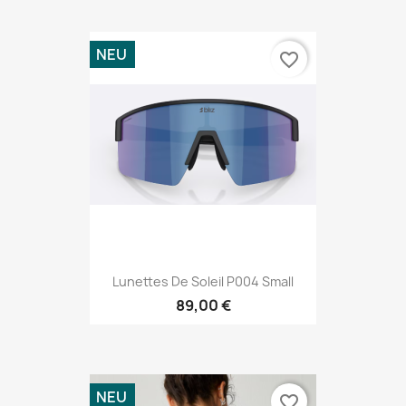
NEU
favorite_border
Lunettes De Soleil P004 Small
89,00 €
NEU
favorite_border