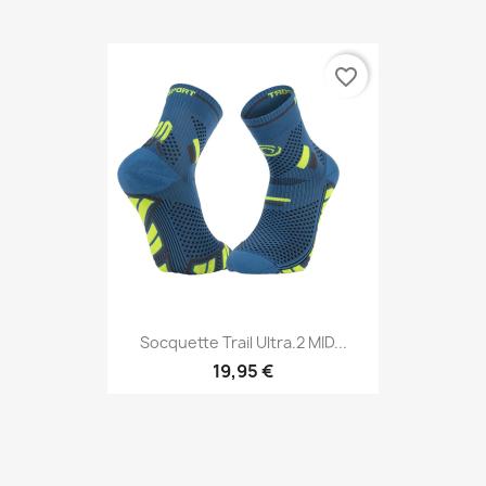
favorite_border
Socquette Trail Ultra.2 MID...
19,95 €