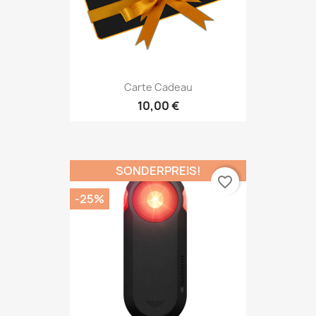
Carte Cadeau
10,00 €
SONDERPREIS!
favorite_border
-25%