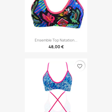
Ensemble Top Natation...
48,00 €
favorite_border