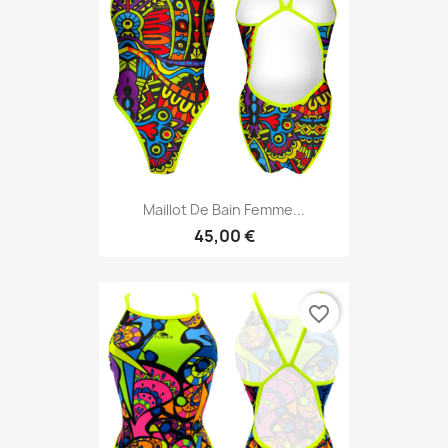
Maillot De Bain Femme...
45,00 €
favorite_border