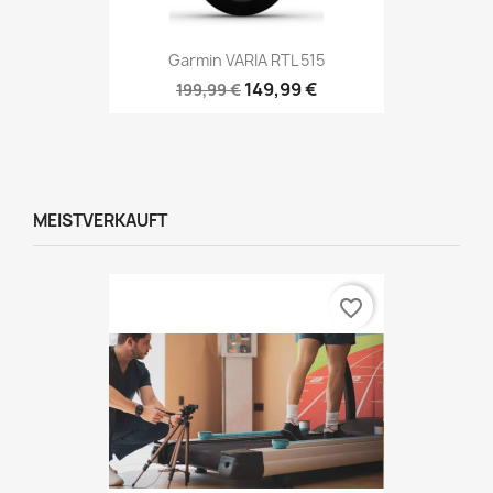
Garmin VARIA RTL 515
149,99 €
199,99 €
MEISTVERKAUFT
favorite_border