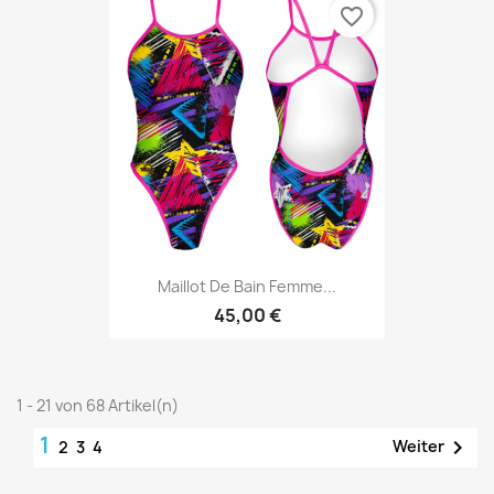
favorite_border
Maillot De Bain Femme...
45,00 €
1 - 21 von 68 Artikel(n)
1

Weiter
2
3
4