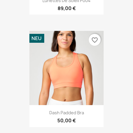
Lunettes De Soleil P004
89,00 €
NEU
favorite_border
Dash Padded Bra
50,00 €