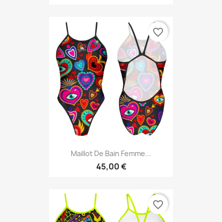
favorite_border
Maillot De Bain Femme...
45,00 €
favorite_border