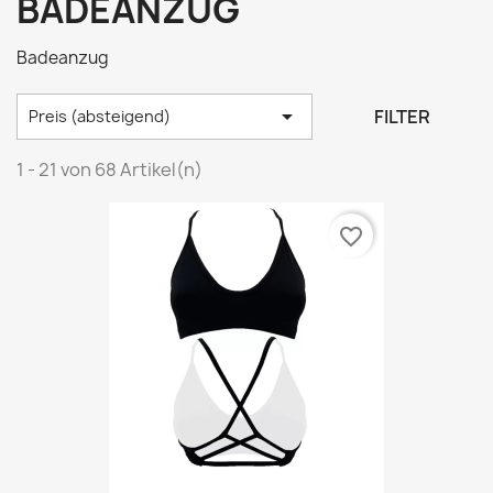
BADEANZUG
Badeanzug

FILTER
Preis (absteigend)
1 - 21 von 68 Artikel(n)
favorite_border