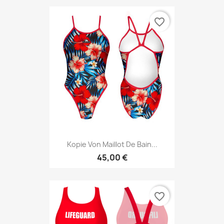
favorite_border
Kopie Von Maillot De Bain...
45,00 €
favorite_border