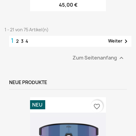
45,00 €
1 - 21 von 75 Artikel(n)
1

Weiter
2
3
4
Zum Seitenanfang

NEUE PRODUKTE
NEU
favorite_border