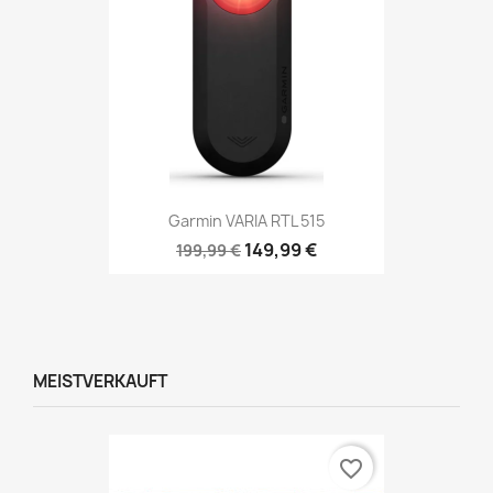
Garmin VARIA RTL 515
149,99 €
199,99 €
MEISTVERKAUFT
favorite_border