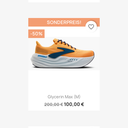
SONDERPREIS!
favorite_border
-50%
Glycerin Max (M)
100,00 €
200,00 €