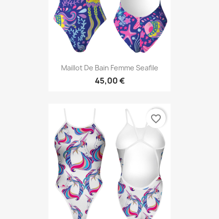
Maillot De Bain Femme Seafile
45,00 €
favorite_border