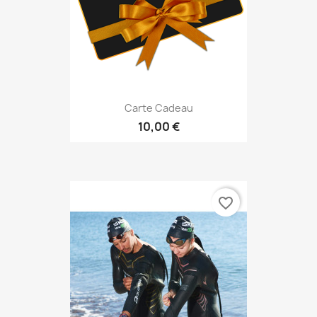
Carte Cadeau
10,00 €
favorite_border