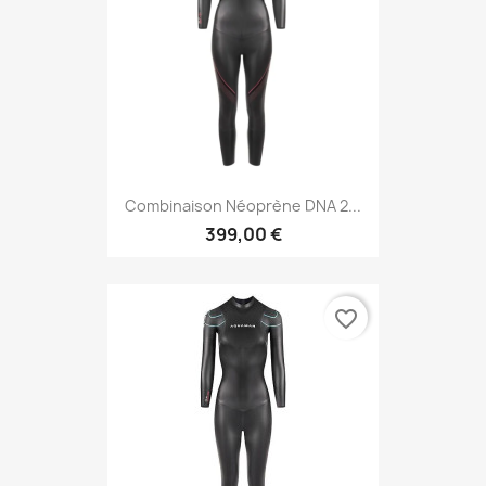
Combinaison Néoprène DNA 2...
399,00 €
favorite_border