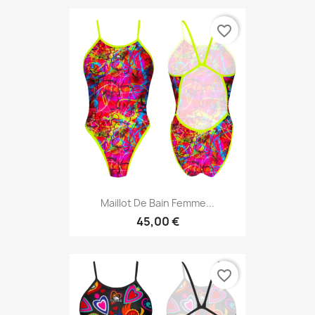
favorite_border
Maillot De Bain Femme...
45,00 €
favorite_border