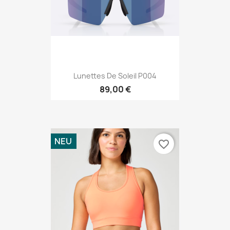
Lunettes De Soleil P004
89,00 €
NEU
favorite_border