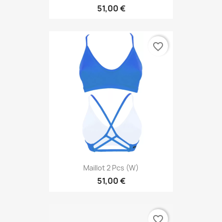
51,00 €
favorite_border
Maillot 2 Pcs (W)
51,00 €
favorite_border