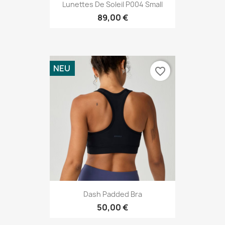
Lunettes De Soleil P004 Small
89,00 €
NEU
favorite_border
Dash Padded Bra
50,00 €