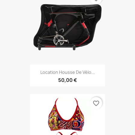
Location Housse De Vélo...
50,00 €
favorite_border