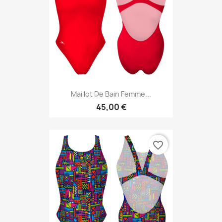
Maillot De Bain Femme...
45,00 €
favorite_border