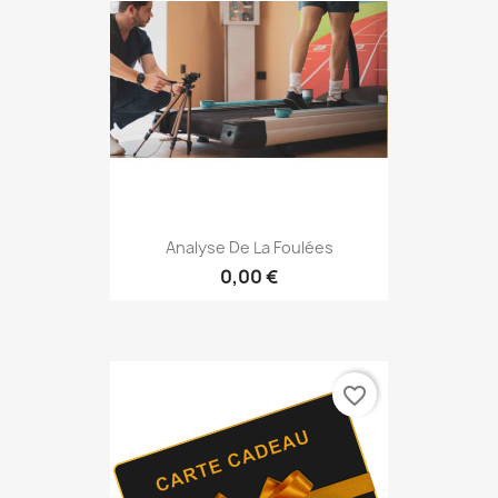
Analyse De La Foulées
0,00 €
favorite_border