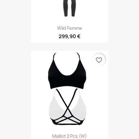
Wild Femme
299,90 €
favorite_border
Maillot 2 Pcs (W)