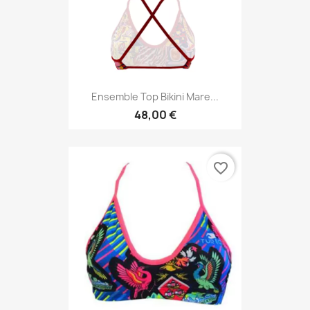
Ensemble Top Bikini Mare...
48,00 €
favorite_border