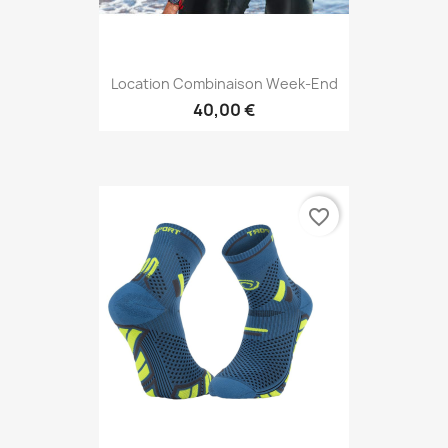
Location Combinaison Week-End
40,00 €
favorite_border