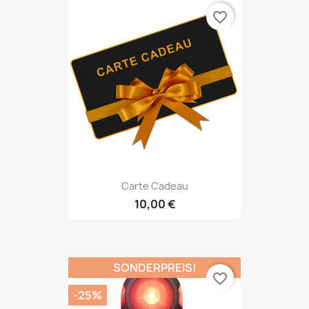
favorite_border
Carte Cadeau
10,00 €
SONDERPREIS!
favorite_border
-25%