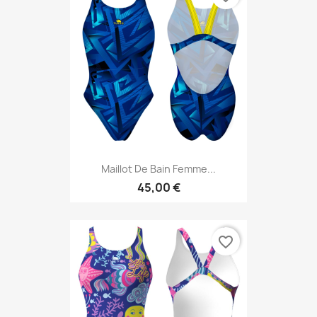
Maillot De Bain Femme...
45,00 €
favorite_border