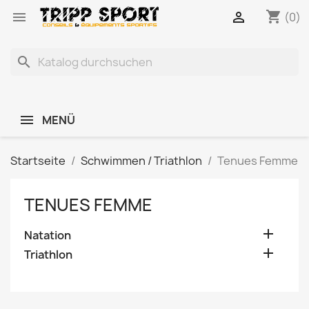
shopping_cart


(0)
search
MENÜ
Startseite
Schwimmen / Triathlon
Tenues Femme
TENUES FEMME

Natation

Triathlon