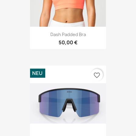
Dash Padded Bra
50,00 €
NEU
favorite_border