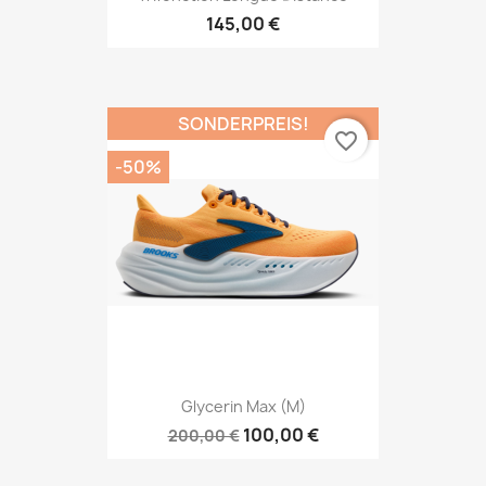
145,00 €
SONDERPREIS!
favorite_border
-50%
Glycerin Max (M)
100,00 €
200,00 €