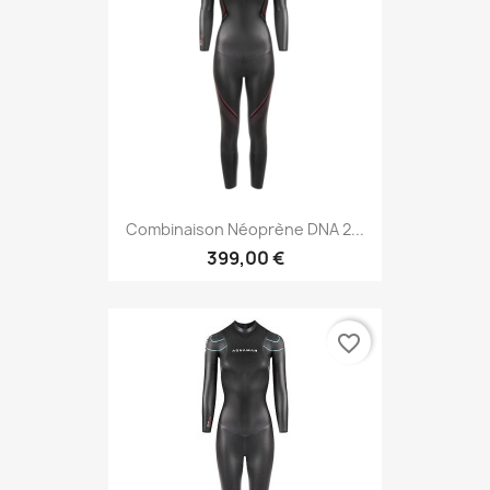
Combinaison Néoprène DNA 2...
399,00 €
favorite_border