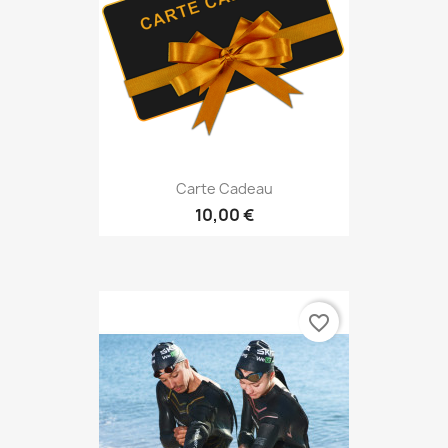
Carte Cadeau
10,00 €
favorite_border