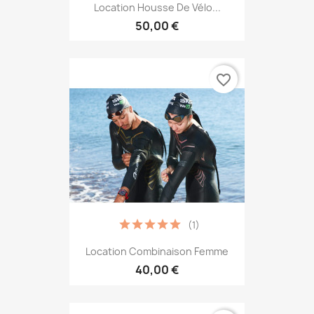
Location Housse De Vélo...
50,00 €
favorite_border
(1)
Location Combinaison Femme
40,00 €