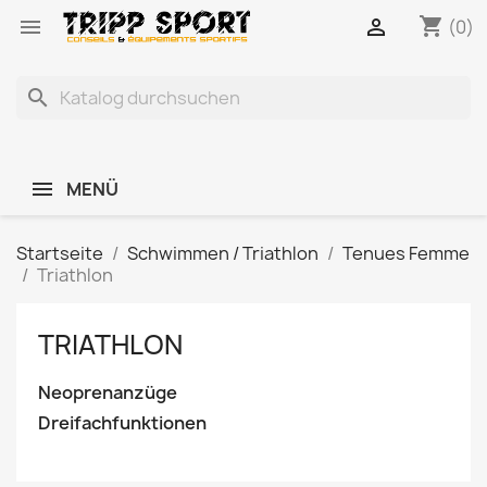
shopping_cart


(0)
search
MENÜ
Startseite
Schwimmen / Triathlon
Tenues Femme
Triathlon
TRIATHLON
Neoprenanzüge
Dreifachfunktionen