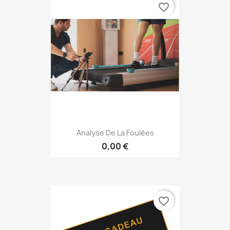
favorite_border
Analyse De La Foulées
0,00 €
favorite_border