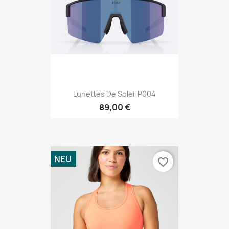
Lunettes De Soleil P004
89,00 €
NEU
favorite_border