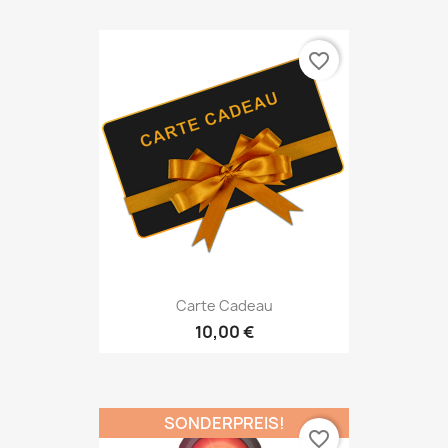
favorite_border
Carte Cadeau
10,00 €
SONDERPREIS!
favorite_border