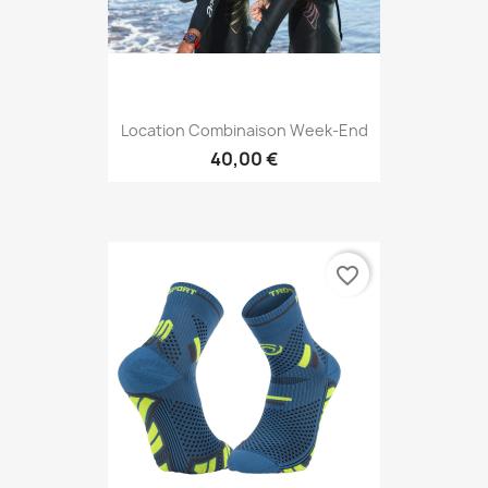
Location Combinaison Week-End
40,00 €
favorite_border