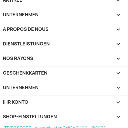

UNTERNEHMEN

A PROPOS DE NOUS

DIENSTLEISTUNGEN

NOS RAYONS

GESCHENKKARTEN

UNTERNEHMEN

IHR KONTO

SHOP-EINSTELLUNGEN
keyboard_arrow_down