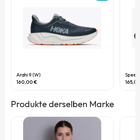
Quick View
Arahi 9 (W)
Speedg
160,00 €
165,0
Produkte derselben Marke