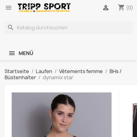
shopping_cart


(0)
search
MENÜ
Startseite
Laufen
Vêtements femme
BHs /
Büstenhalter
dynamix star