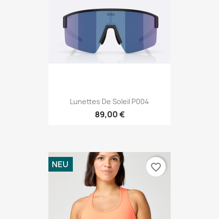
Lunettes De Soleil P004
89,00 €
NEU
favorite_border