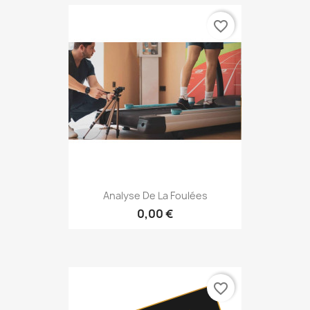
favorite_border
Analyse De La Foulées
0,00 €
favorite_border