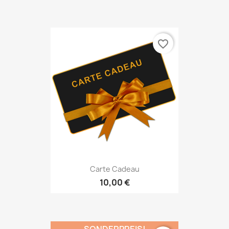
favorite_border
Carte Cadeau
10,00 €
SONDERPREIS!