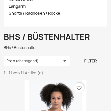
Langarm
Shorts / Radhosen / Röcke
BHS / BÜSTENHALTER
BHs / Büstenhalter

FILTER
Preis (absteigend)
1 - 11 von 11 Artikel(n)
favorite_border