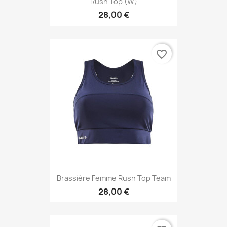
Rush Top (W)
28,00 €
favorite_border
Brassière Femme Rush Top Team
28,00 €