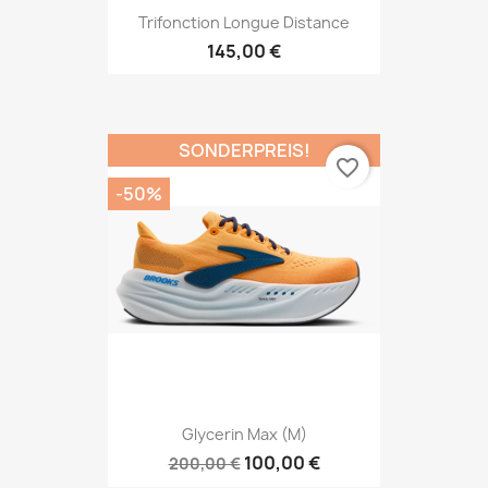
Trifonction Longue Distance
145,00 €
SONDERPREIS!
favorite_border
-50%
Glycerin Max (M)
100,00 €
200,00 €