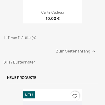
Carte Cadeau
10,00 €
1 - 11 von 11 Artikel(n)
Zum Seitenanfang

BHs / Büstenhalter
NEUE PRODUKTE
NEU
favorite_border