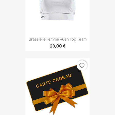
Brassière Femme Rush Top Team
28,00 €
favorite_border