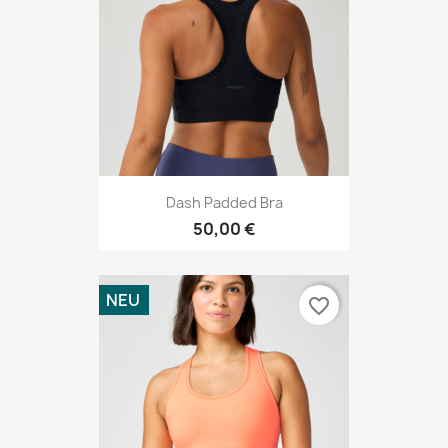
Dash Padded Bra
50,00 €
NEU
favorite_border