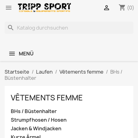
shopping_cart


(0)
search
MENÜ
Startseite
Laufen
Vêtements femme
BHs /
Büstenhalter
VÊTEMENTS FEMME
BHs / Büstenhalter
Strumpfhosen / Hosen
Jacken & Windjacken
Kurze Ärmel