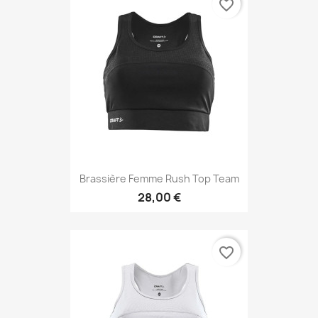
favorite_border
Brassière Femme Rush Top Team
28,00 €
favorite_border