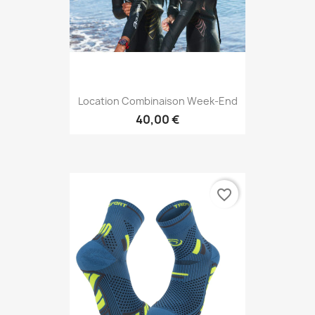
Location Combinaison Week-End
40,00 €
favorite_border