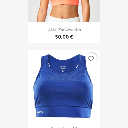
Dash Padded Bra
50,00 €
favorite_border