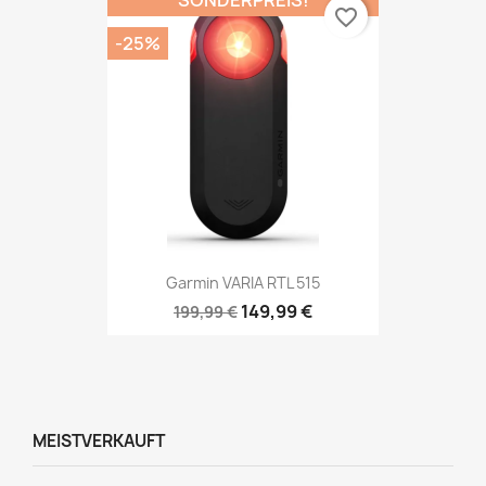
favorite_border
-25%
Garmin VARIA RTL 515
149,99 €
199,99 €
MEISTVERKAUFT