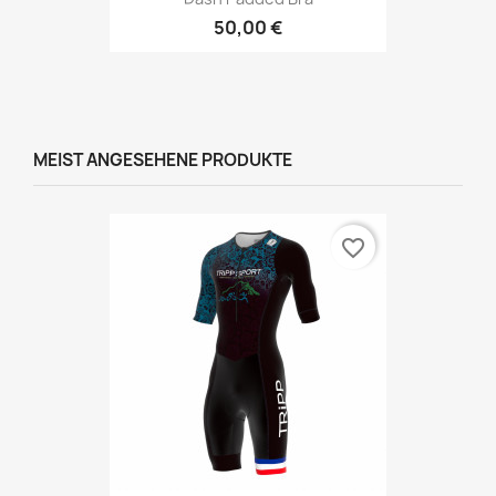
50,00 €
MEIST ANGESEHENE PRODUKTE
favorite_border