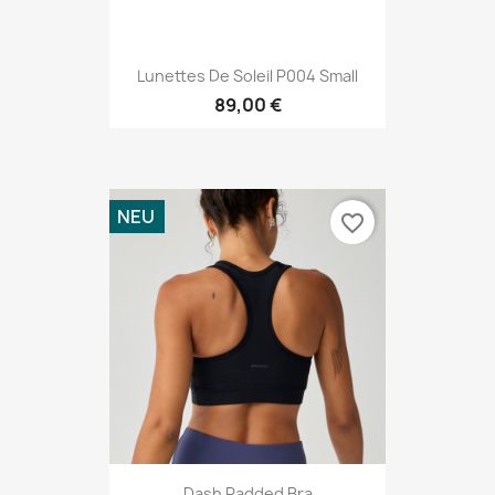
Lunettes De Soleil P004 Small
89,00 €
NEU
favorite_border
Dash Padded Bra