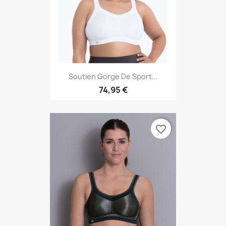
Soutien Gorge De Sport...
74,95 €
favorite_border