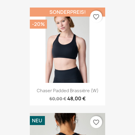
SONDERPREIS!
favorite_border
-20%
Chaser Padded Brassière (W)
48,00 €
60,00 €
NEU
favorite_border