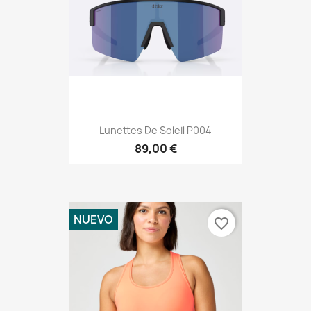
Lunettes De Soleil P004
89,00 €
NUEVO
favorite_border