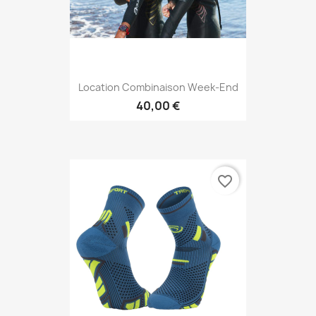
Location Combinaison Week-End
40,00 €
favorite_border