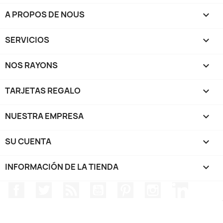
A PROPOS DE NOUS

SERVICIOS

NOS RAYONS

TARJETAS REGALO

NUESTRA EMPRESA

SU CUENTA

INFORMACIÓN DE LA TIENDA
keyboard_arrow_down
Facebook
Twitter
Rss
YouTube
Pinterest
Instagram
LinkedIn
TRIPP SPORT - Sujetadores - @2024