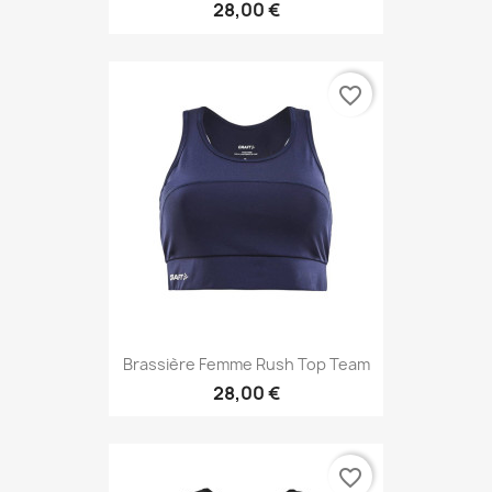
28,00 €
favorite_border
Brassière Femme Rush Top Team
28,00 €
favorite_border