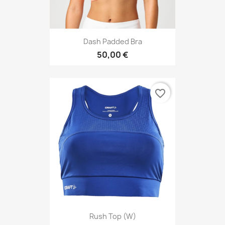
Dash Padded Bra
50,00 €
favorite_border
Rush Top (W)