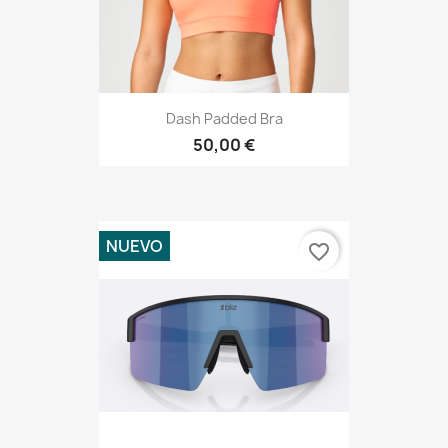
Dash Padded Bra
50,00 €
NUEVO
favorite_border