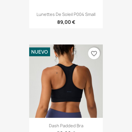
Lunettes De Soleil P004 Small
89,00 €
NUEVO
favorite_border
Dash Padded Bra