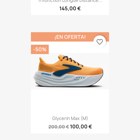
Trifonction Longue Distance...
145,00 €
¡EN OFERTA!
favorite_border
-50%
Glycerin Max (M)
100,00 €
200,00 €