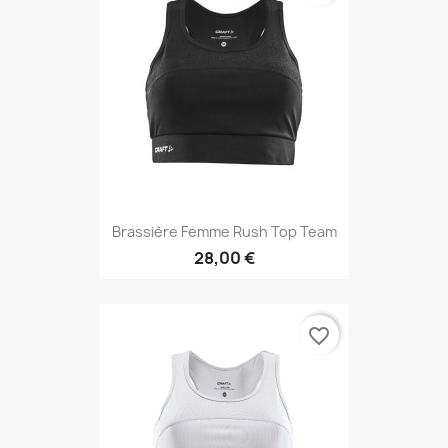
Brassière Femme Rush Top Team
28,00 €
favorite_border