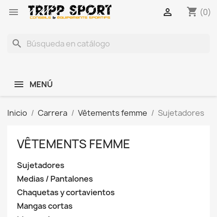
shopping_cart


(0)
search
MENÚ
Inicio
Carrera
Vêtements femme
Sujetadores
VÊTEMENTS FEMME
Sujetadores
Medias / Pantalones
Chaquetas y cortavientos
Mangas cortas