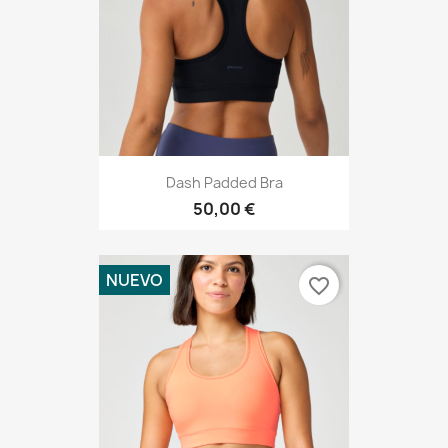
Dash Padded Bra
50,00 €
NUEVO
favorite_border