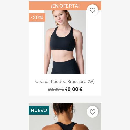
¡EN OFERTA!
favorite_border
-20%
Chaser Padded Brassière (W)
48,00 €
60,00 €
NUEVO
favorite_border