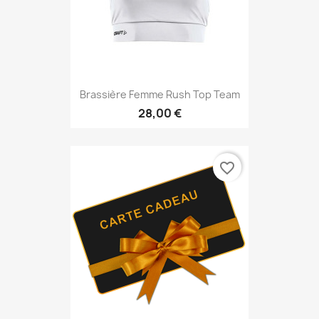
Brassière Femme Rush Top Team
28,00 €
favorite_border