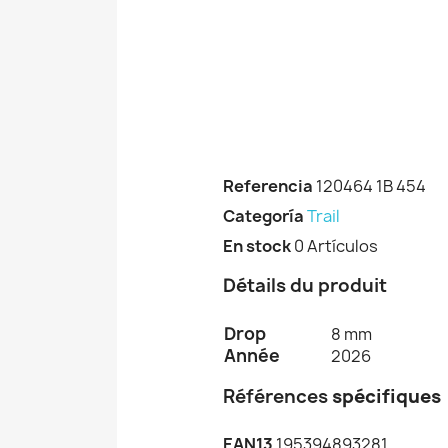
Referencia
120464 1B 454
Categoría
Trail
En stock
0 Artículos
Détails du produit
Drop
8 mm
Année
2026
Références
spécifiques
EAN13
195394893281