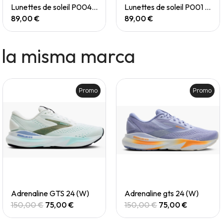
Quick View
Quick View
Lunettes de soleil P004 Small
Lunettes de soleil P001 Small
89,00 €
89,00 €
 la misma marca
Promo
Promo
Quick View
Quick View
Adrenaline GTS 24 (W)
Adrenaline gts 24 (W)
150,00 €
75,00 €
150,00 €
75,00 €