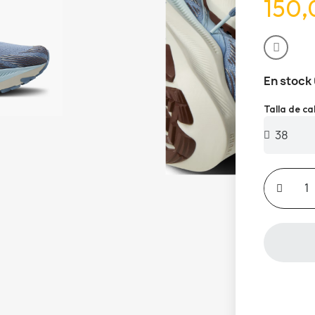
150,
En stock
Talla de c