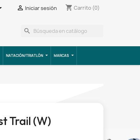
shopping_cart


Carrito
(0)
Iniciar sesión
search
NATACIÓN/TRIATLÓN
MARCAS
t Trail (W)