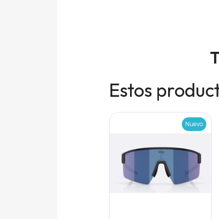
T
Estos product
Nuevo
Nuevo