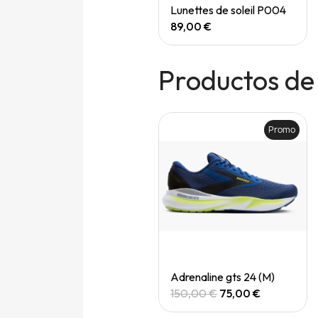
Quick View
Quick View
Speedgoat 7 (M)
Lunettes de soleil P004
165,00 €
89,00 €
Productos de
Promo
Promo
Quick View
Quick View
Adrenaline gts 24 (M)
Adrenaline gts 24 (M)
150,00 €
75,00 €
150,00 €
75,00 €