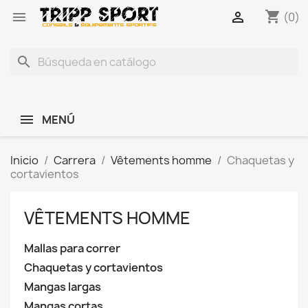
shopping_cart


(0)
search
MENÚ
Inicio
Carrera
Vêtements homme
Chaquetas y
cortavientos
VÊTEMENTS HOMME
Mallas para correr
Chaquetas y cortavientos
Mangas largas
Mangas cortas