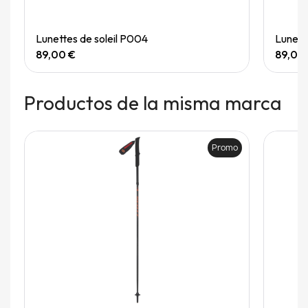
Quick View
Lunettes de soleil P004
Lunett
89,00 €
89,00
Productos de la misma marca
Promo