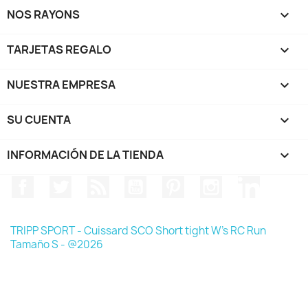
NOS RAYONS

TARJETAS REGALO

NUESTRA EMPRESA

SU CUENTA

INFORMACIÓN DE LA TIENDA
keyboard_arrow_down
Facebook
Twitter
Rss
YouTube
Pinterest
Instagram
LinkedIn
TRIPP SPORT - Cuissard SCO Short tight W's RC Run
Tamaño S - @2026