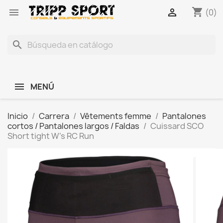
shopping_cart


(0)
search
MENÚ
Inicio
Carrera
Vêtements femme
Pantalones
cortos / Pantalones largos / Faldas
Cuissard SCO
Short tight W's RC Run