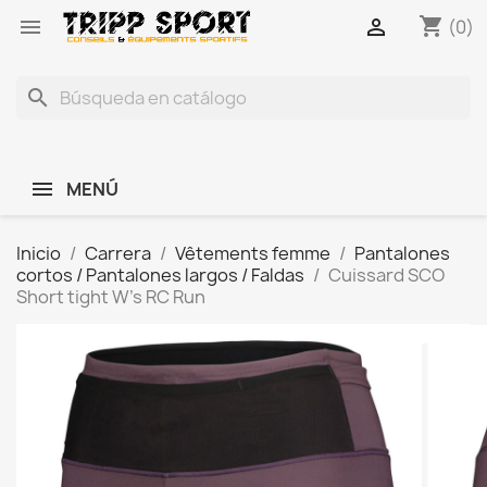
shopping_cart


(0)
search
MENÚ
Inicio
Carrera
Vêtements femme
Pantalones
cortos / Pantalones largos / Faldas
Cuissard SCO
Short tight W's RC Run