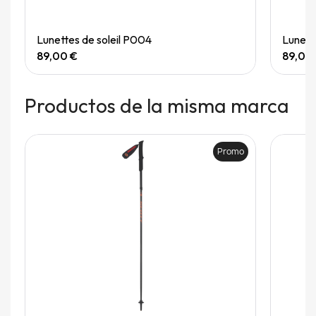
Quick View
Lunettes de soleil P004
Lunett
89,00 €
89,00
Productos de la misma marca
Promo