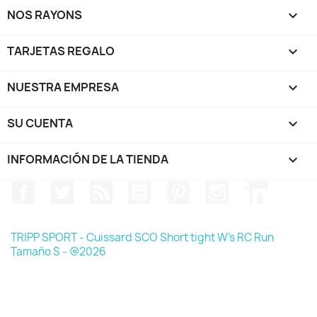
NOS RAYONS

TARJETAS REGALO

NUESTRA EMPRESA

SU CUENTA

INFORMACIÓN DE LA TIENDA
keyboard_arrow_down
Facebook
Twitter
Rss
YouTube
Pinterest
Instagram
LinkedIn
TRIPP SPORT - Cuissard SCO Short tight W's RC Run
Tamaño S - @2026