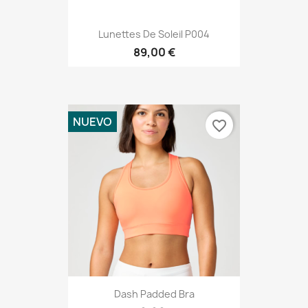
Lunettes De Soleil P004
89,00 €
NUEVO
favorite_border
Dash Padded Bra