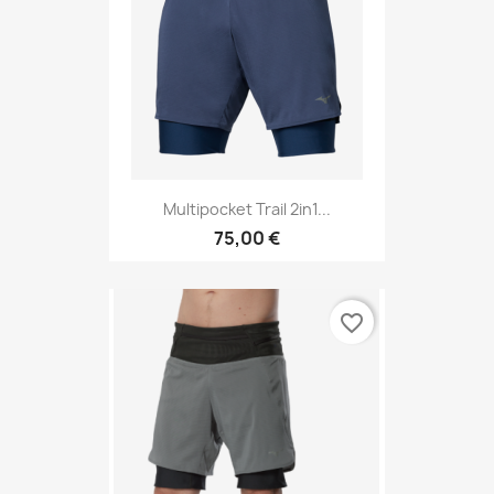
Multipocket Trail 2in1...
75,00 €
favorite_border