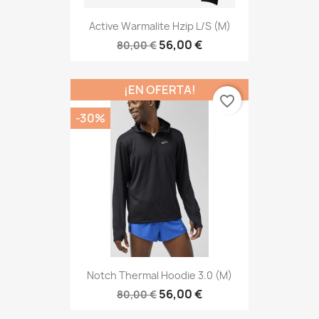
Active Warmalite Hzip L/s (M)
56,00 €
80,00 €
¡EN OFERTA!
favorite_border
-30%
Notch Thermal Hoodie 3.0 (M)
56,00 €
80,00 €