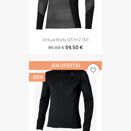
Virtual Body G3 H/z (M)
59,50 €
85,00 €
¡EN OFERTA!
favorite_border
-30%