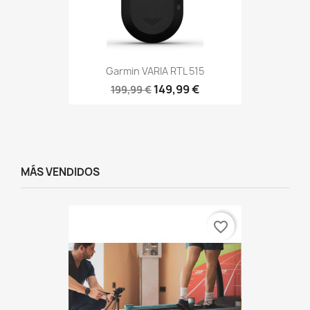
Garmin VARIA RTL 515
149,99 €
199,99 €
MÁS VENDIDOS
favorite_border