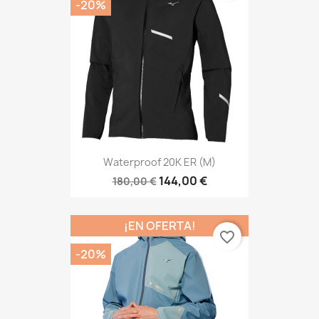
-20%
Waterproof 20K ER (M)
144,00 €
180,00 €
¡EN OFERTA!
favorite_border
-20%