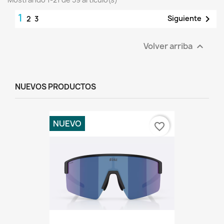
1

Siguiente
2
3
Volver arriba

NUEVOS PRODUCTOS
NUEVO
favorite_border