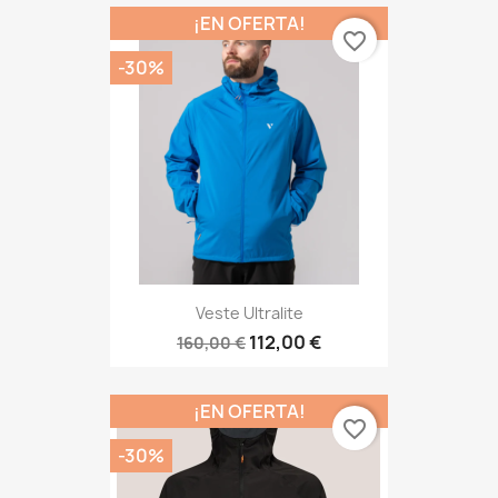
¡EN OFERTA!
favorite_border
-30%
Veste Ultralite
112,00 €
160,00 €
¡EN OFERTA!
favorite_border
-30%