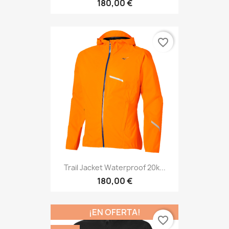
180,00 €
favorite_border
Trail Jacket Waterproof 20k...
180,00 €
¡EN OFERTA!
favorite_border