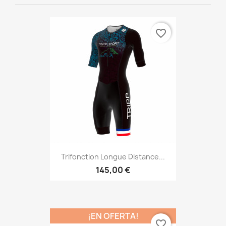
favorite_border
Trifonction Longue Distance...
145,00 €
¡EN OFERTA!
favorite_border