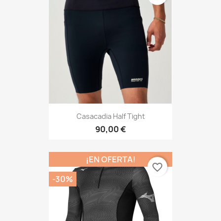
Casacadia Half Tight
90,00 €
¡EN OFERTA!
favorite_border
-30%