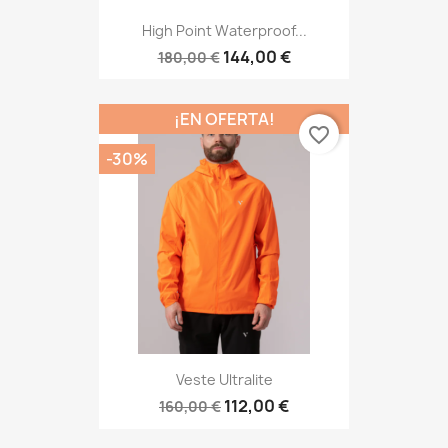
High Point Waterproof...
144,00 €
180,00 €
¡EN OFERTA!
favorite_border
-30%
Veste Ultralite
112,00 €
160,00 €