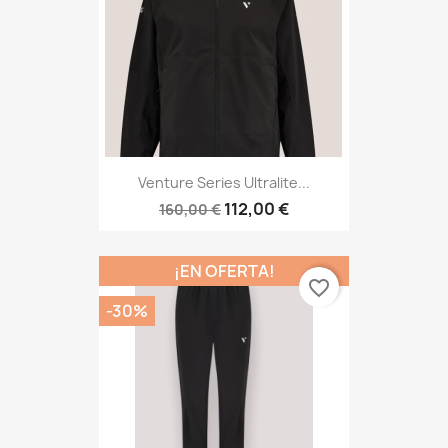
Venture Series Ultralite...
112,00 €
160,00 €
¡EN OFERTA!
favorite_border
-30%