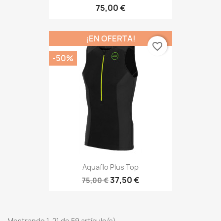
75,00 €
¡EN OFERTA!
favorite_border
-50%
Aquaflo Plus Top
37,50 €
75,00 €
Mostrando 1-21 de 59 artículo(s)