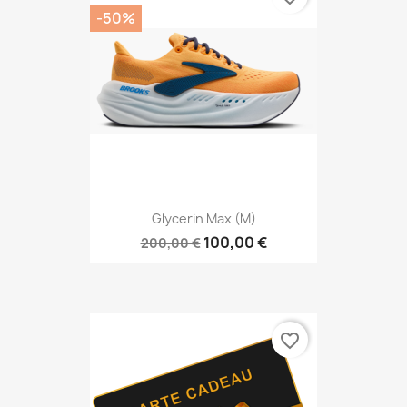
-50%
Glycerin Max (M)
100,00 €
200,00 €
favorite_border