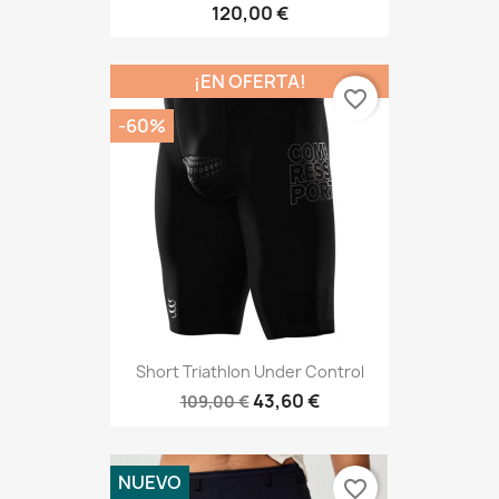
120,00 €
¡EN OFERTA!
favorite_border
-60%
Short Triathlon Under Control
43,60 €
109,00 €
NUEVO
favorite_border