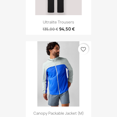
Ultralite Trousers
94,50 €
135,00 €
favorite_border
Canopy Packable Jacket (M)