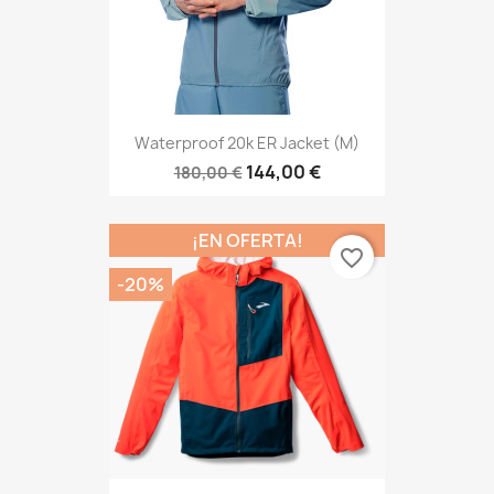
Waterproof 20k ER Jacket (M)
144,00 €
180,00 €
¡EN OFERTA!
favorite_border
-20%