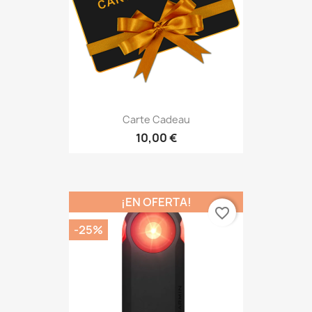
Carte Cadeau
10,00 €
¡EN OFERTA!
favorite_border
-25%