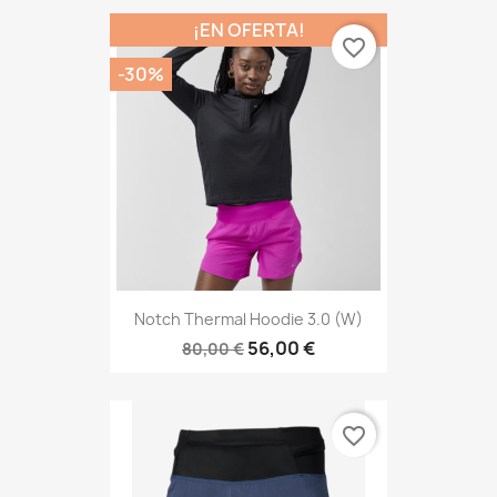
¡EN OFERTA!
favorite_border
-30%
Notch Thermal Hoodie 3.0 (W)
56,00 €
80,00 €
favorite_border