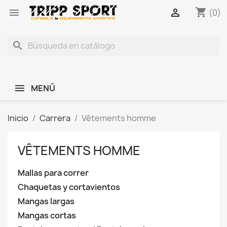
shopping_cart


(0)
search
MENÚ
Inicio
Carrera
Vêtements homme
VÊTEMENTS HOMME
Mallas para correr
Chaquetas y cortavientos
Mangas largas
Mangas cortas