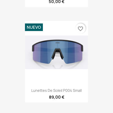
50,00 €
NUEVO
favorite_border
Lunettes De Soleil P004 Small
89,00 €