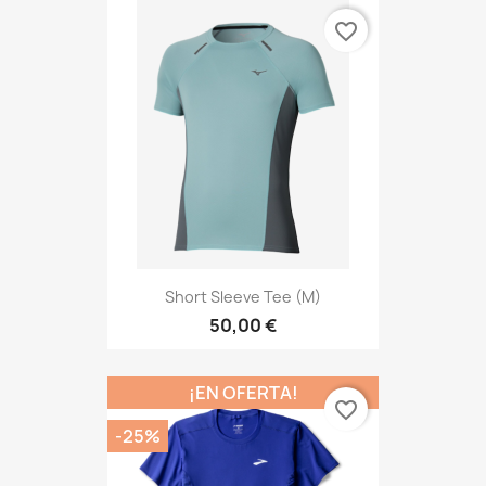
favorite_border
Short Sleeve Tee (M)
50,00 €
¡EN OFERTA!
favorite_border
-25%