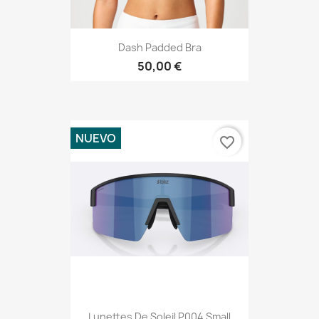
Dash Padded Bra
50,00 €
NUEVO
favorite_border
Lunettes De Soleil P004 Small