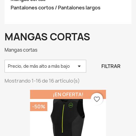
Pantalones cortos / Pantalones largos
MANGAS CORTAS
Mangas cortas

FILTRAR
Precio, de más alto a más bajo
Mostrando 1-16 de 16 artículo(s)
¡EN OFERTA!
favorite_border
-50%