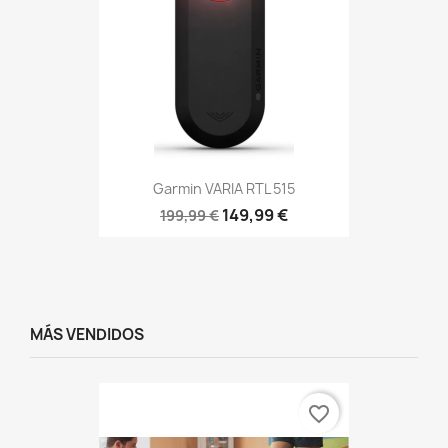
Garmin VARIA RTL 515
149,99 €
199,99 €
MÁS VENDIDOS
favorite_border