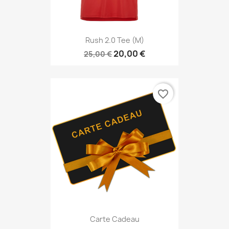
Rush 2.0 Tee (M)
20,00 €
25,00 €
favorite_border
Carte Cadeau