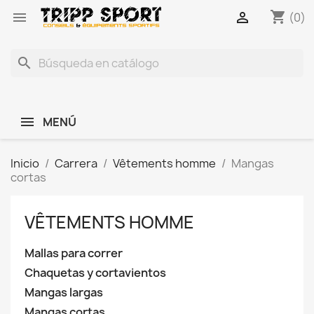
shopping_cart


(0)
search
MENÚ
Inicio
Carrera
Vêtements homme
Mangas
cortas
VÊTEMENTS HOMME
Mallas para correr
Chaquetas y cortavientos
Mangas largas
Mangas cortas