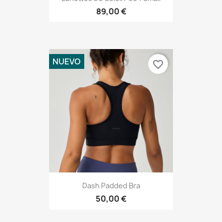
89,00 €
NUEVO
favorite_border
Dash Padded Bra
50,00 €