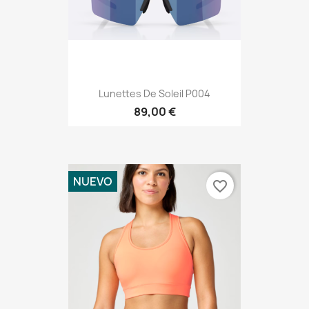
Lunettes De Soleil P004
89,00 €
NUEVO
favorite_border