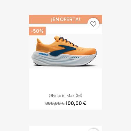
¡EN OFERTA!
favorite_border
-50%
Glycerin Max (M)
100,00 €
200,00 €