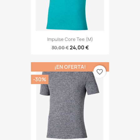
Impulse Core Tee (M)
24,00 €
30,00 €
¡EN OFERTA!
favorite_border
-30%