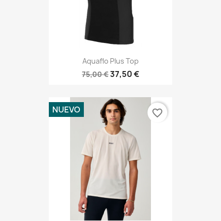
Aquaflo Plus Top
37,50 €
75,00 €
NUEVO
favorite_border