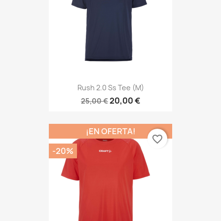
Rush 2.0 Ss Tee (M)
20,00 €
25,00 €
¡EN OFERTA!
favorite_border
-20%