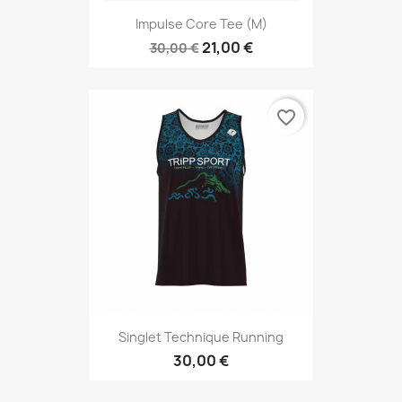
Impulse Core Tee (M)
21,00 €
30,00 €
favorite_border
Singlet Technique Running
30,00 €