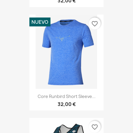
32,00 €
NUEVO
favorite_border
Core Runbird Short Sleeve...
32,00 €
favorite_border