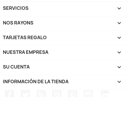
SERVICIOS

NOS RAYONS

TARJETAS REGALO

NUESTRA EMPRESA

SU CUENTA

INFORMACIÓN DE LA TIENDA
keyboard_arrow_down
Facebook
Twitter
Rss
YouTube
Pinterest
Instagram
LinkedIn
TRIPP SPORT - Mangas cortas - @2024