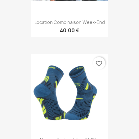
Location Combinaison Week-End
40,00 €
favorite_border