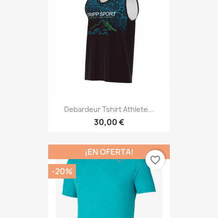
Debardeur Tshirt Athlete...
30,00 €
¡EN OFERTA!
favorite_border
-20%