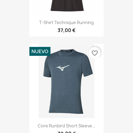
T-Shirt Technique Running
37,00 €
NUEVO
favorite_border
Core Runbird Short Sleeve...