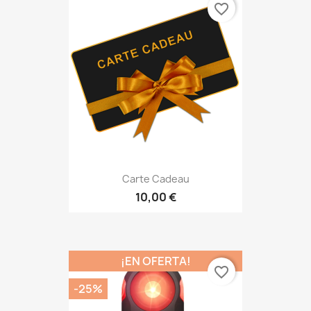
favorite_border
Carte Cadeau
10,00 €
¡EN OFERTA!
favorite_border
-25%