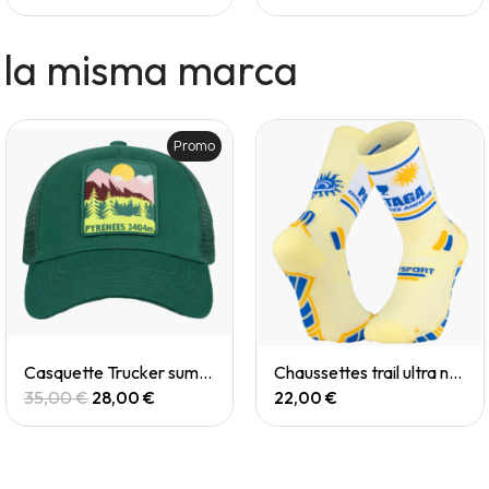
 la misma marca
Promo
Quick View
Quick View
Casquette Trucker summit pyrenées
Chaussettes trail ultra nutrisocks PASTAGA collector
35,00 €
28,00 €
22,00 €