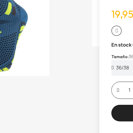
19,9
En stock
3
Tamaño