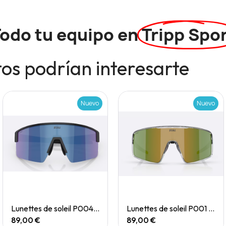
odo tu equipo en
Tripp Spo
os podrían interesarte
Nuevo
Nuevo
Quick View
Quick View
Lunettes de soleil P004 Small
Lunettes de soleil P001 Small
89,00 €
89,00 €