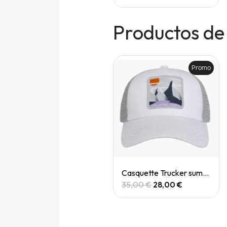
Productos de
Promo
Promo
Quick View
Quick View
Casquette trucker
Casquette Trucker summit dolomites
35,00 €
28,00 €
35,00 €
28,00 €