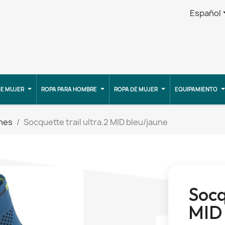
Español
E MUJER
ROPA PARA HOMBRE
ROPA DE MUJER
EQUIPAMIENTO
nes
Socquette trail ultra.2 MID bleu/jaune
Socq
MID 