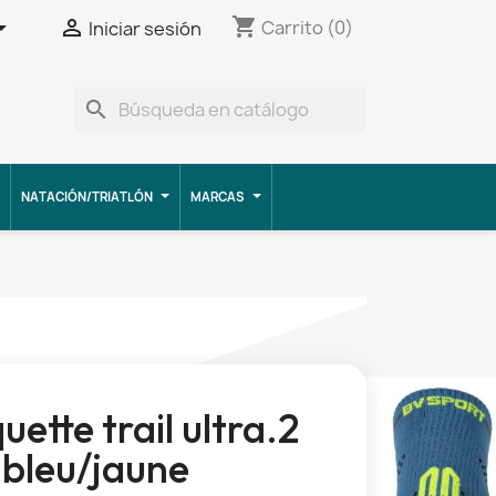
shopping_cart


Carrito
(0)
Iniciar sesión
search
NATACIÓN/TRIATLÓN
MARCAS
uette trail ultra.2
bleu/jaune