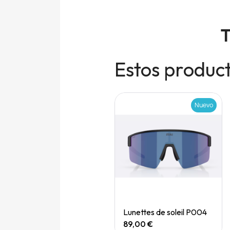
T
Estos product
Nuevo
Nuevo
Quick View
Quick View
Speedgoat 7 (M)
Lunettes de soleil P004
165,00 €
89,00 €