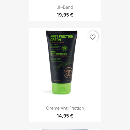
Jk-Band
19,95 €
favorite_border
Crème Anti Friction
14,95 €