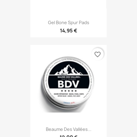
Gel Bone Spur Pads
14,95 €
favorite_border
Beaume Des Vallées...