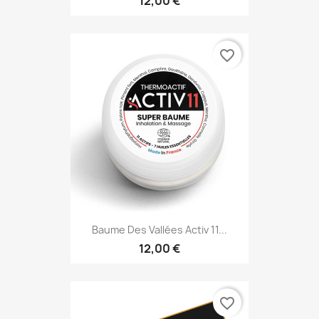
12,00 €
favorite_border
Baume Des Vallées Activ 11...
12,00 €
favorite_border