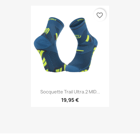
favorite_border
Socquette Trail Ultra.2 MID...
19,95 €