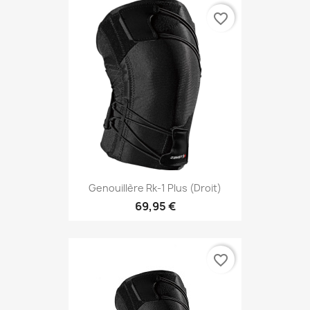
favorite_border
Genouillère Rk-1 Plus (droit)
69,95 €
favorite_border