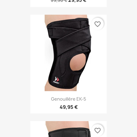
29,95 €
59,90 €
favorite_border
Genouillère EK-5
49,95 €
favorite_border