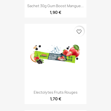
Sachet 30g Gum Boost Mangue...
1,90 €
favorite_border
Electolytes Fruits Rouges
1,70 €