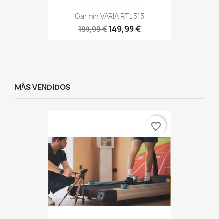
Garmin VARIA RTL 515
149,99 €
199,99 €
MÁS VENDIDOS
favorite_border