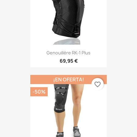
Genouillère RK-1 Plus
69,95 €
¡EN OFERTA!
favorite_border
-50%