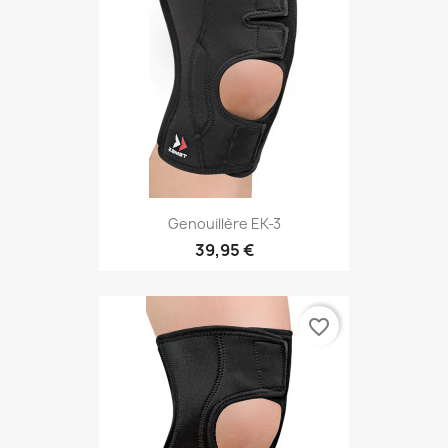
Genouillère EK-3
39,95 €
favorite_border