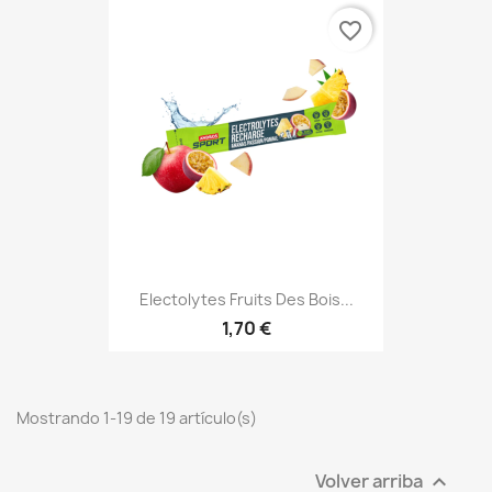
favorite_border
Electolytes Fruits Des Bois...
1,70 €
Mostrando 1-19 de 19 artículo(s)
Volver arriba
