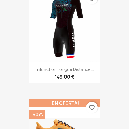
Trifonction Longue Distance...
145,00 €
¡EN OFERTA!
favorite_border
-50%