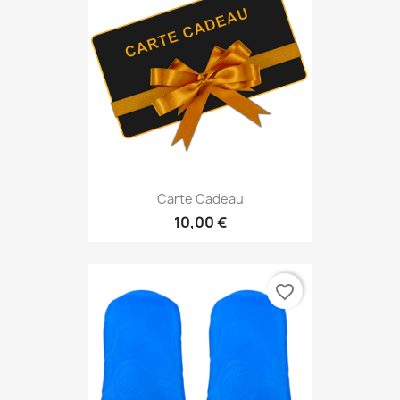
Carte Cadeau
10,00 €
favorite_border