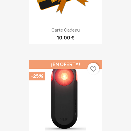
Carte Cadeau
10,00 €
¡EN OFERTA!
favorite_border
-25%