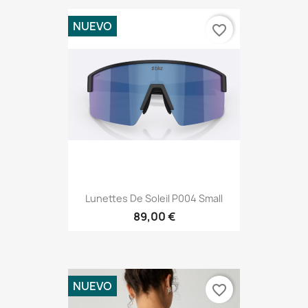
NUEVO
favorite_border
Lunettes De Soleil P004 Small
89,00 €
NUEVO
favorite_border