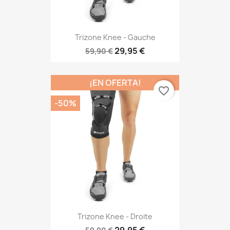
Trizone Knee - Gauche
29,95 €
59,90 €
¡EN OFERTA!
favorite_border
-50%
Trizone Knee - Droite