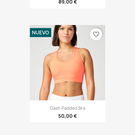
89,00 €
NUEVO
favorite_border
Dash Padded Bra
50,00 €