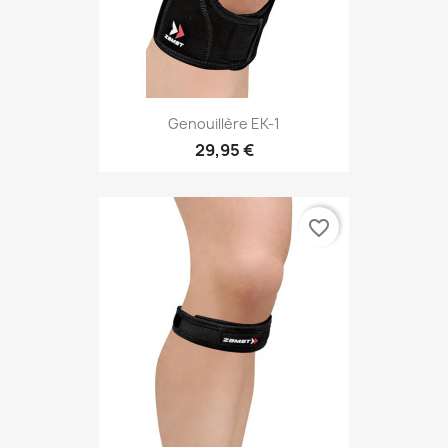
Genouillère EK-1
29,95 €
favorite_border