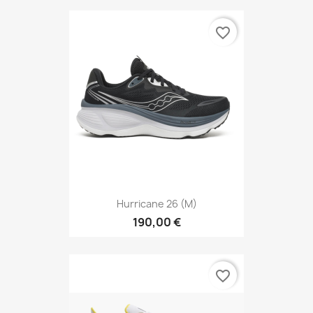
favorite_border
Hurricane 26 (M)
190,00 €
favorite_border