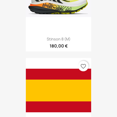
Stinson 8 (M)
180,00 €
favorite_border