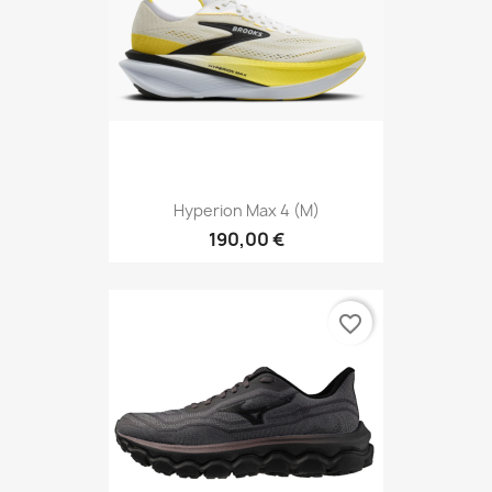
Hyperion Max 4 (M)
190,00 €
favorite_border