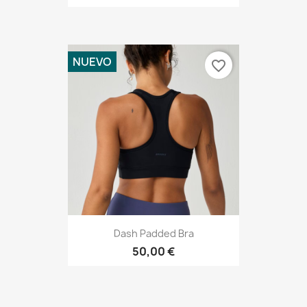
NUEVO
favorite_border
Dash Padded Bra
50,00 €