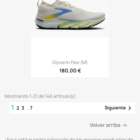
Glycerin Flex (M)
180,00 €
Mostrando 1-21 de 146 artículo(s)
1

Siguiente
2
3
…
7
Volver arriba

¡Aquí está nuestra selección de los mejores productos de