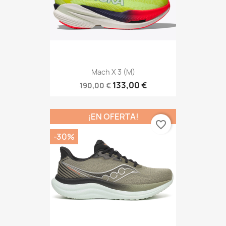
Mach X 3 (M)
133,00 €
190,00 €
¡EN OFERTA!
favorite_border
-30%