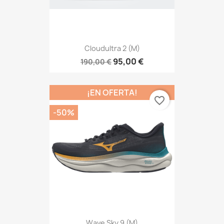
Cloudultra 2 (M)
95,00 €
190,00 €
¡EN OFERTA!
favorite_border
-50%
Wave Sky 9 (M)