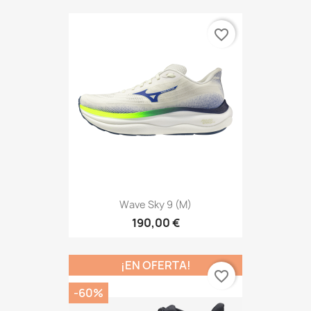
favorite_border
Wave Sky 9 (M)
190,00 €
¡EN OFERTA!
favorite_border
-60%