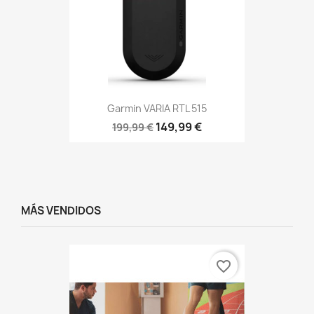
Garmin VARIA RTL 515
149,99 €
199,99 €
MÁS VENDIDOS
favorite_border