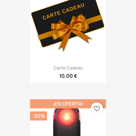
Carte Cadeau
10,00 €
¡EN OFERTA!
favorite_border
-25%