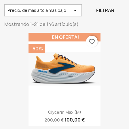

FILTRAR
Precio, de más alto a más bajo
Mostrando 1-21 de 146 artículo(s)
¡EN OFERTA!
favorite_border
-50%
Glycerin Max (M)
100,00 €
200,00 €