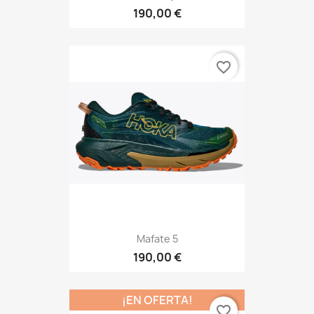
190,00 €
favorite_border
Mafate 5
190,00 €
¡EN OFERTA!
favorite_border