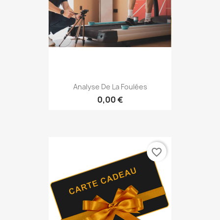
Analyse De La Foulées
0,00 €
favorite_border