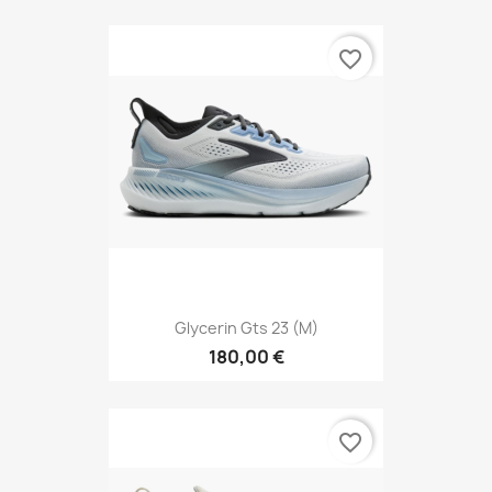
favorite_border
Glycerin Gts 23 (M)
180,00 €
favorite_border