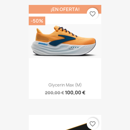
¡EN OFERTA!
favorite_border
-50%
Glycerin Max (M)
100,00 €
200,00 €
favorite_border