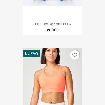
Lunettes De Soleil P004
89,00 €
NUEVO
favorite_border