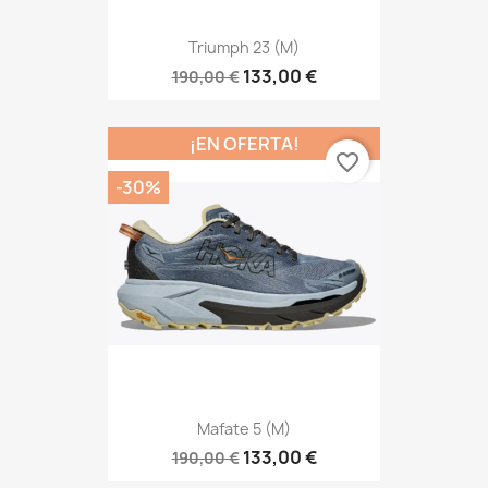
Triumph 23 (M)
133,00 €
190,00 €
¡EN OFERTA!
favorite_border
-30%
Mafate 5 (M)
133,00 €
190,00 €