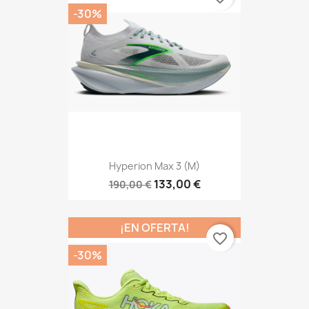
-30%
Hyperion Max 3 (M)
133,00 €
190,00 €
¡EN OFERTA!
favorite_border
-30%