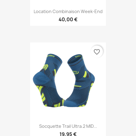
Location Combinaison Week-End
40,00 €
favorite_border
Socquette Trail Ultra.2 MID...
19,95 €