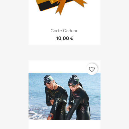
Carte Cadeau
10,00 €
favorite_border