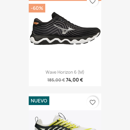
favorite_border
-60%
Wave Horizon 6 (M)
74,00 €
185,00 €
NUEVO
favorite_border