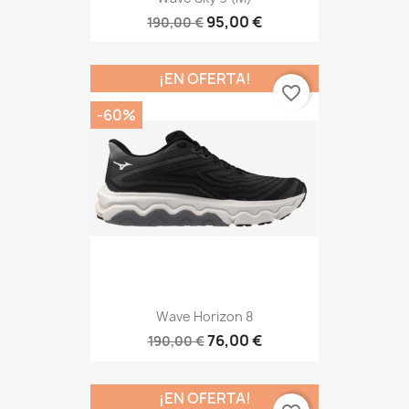
95,00 €
190,00 €
¡EN OFERTA!
favorite_border
-60%
Wave Horizon 8
76,00 €
190,00 €
¡EN OFERTA!