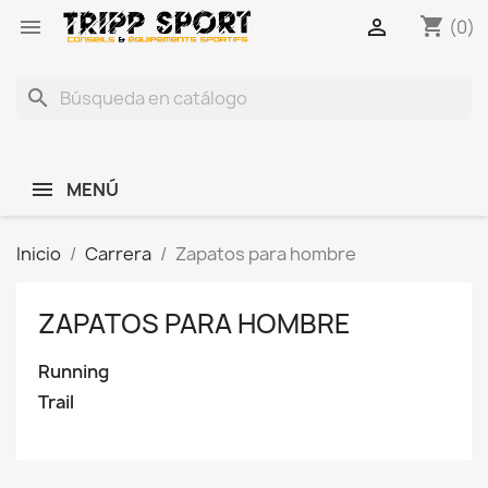
shopping_cart


(0)
search
MENÚ
Inicio
Carrera
Zapatos para hombre
ZAPATOS PARA HOMBRE
Running
Trail