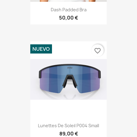
Dash Padded Bra
50,00 €
NUEVO
favorite_border
Lunettes De Soleil P004 Small
89,00 €