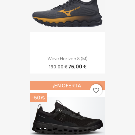
Wave Horizon 8 (M)
76,00 €
190,00 €
¡EN OFERTA!
favorite_border
-50%