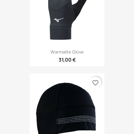
Warmalite Glove
31,00 €
favorite_border