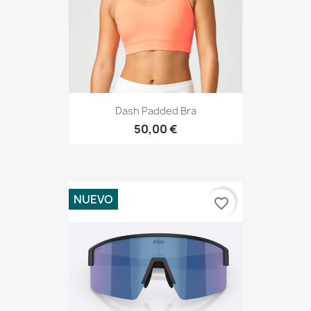
Dash Padded Bra
50,00 €
NUEVO
favorite_border