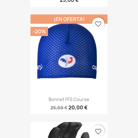
25,00 €
¡EN OFERTA!
favorite_border
-20%
Bonnet FFS Course
20,00 €
25,00 €
favorite_border