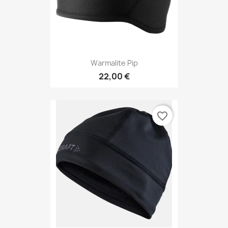
Warmalite Pip
22,00 €
favorite_border