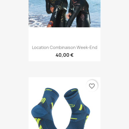
Location Combinaison Week-End
40,00 €
favorite_border