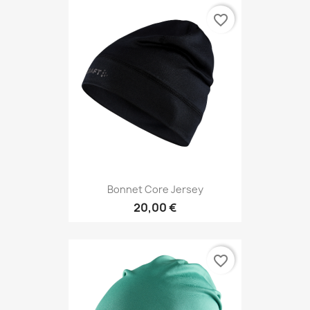
favorite_border
Bonnet Core Jersey
20,00 €
favorite_border