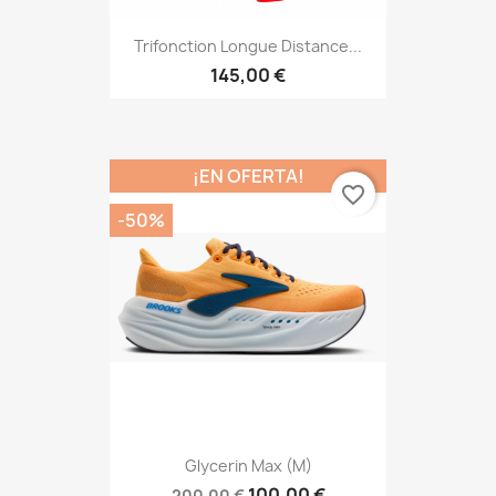
Trifonction Longue Distance...
145,00 €
¡EN OFERTA!
favorite_border
-50%
Glycerin Max (M)
100,00 €
200,00 €