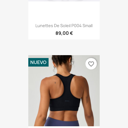
Lunettes De Soleil P004 Small
89,00 €
NUEVO
favorite_border