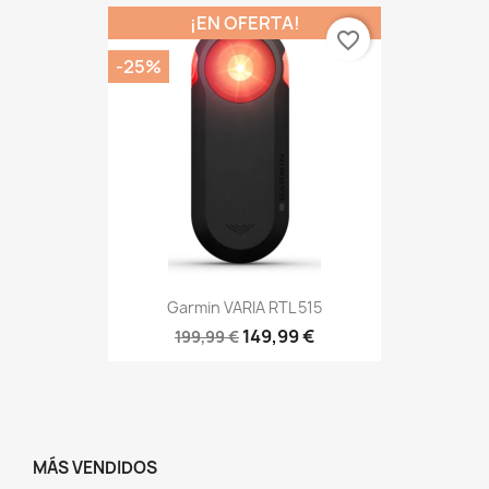
¡EN OFERTA!
favorite_border
-25%
Garmin VARIA RTL 515
149,99 €
199,99 €
MÁS VENDIDOS