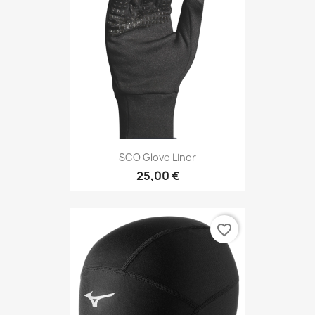
SCO Glove Liner
25,00 €
favorite_border