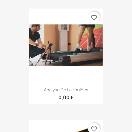
favorite_border
Analyse De La Foulées
0,00 €
favorite_border