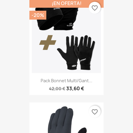
¡EN OFERTA!
favorite_border
-20%
Pack Bonnet Multi/gant...
33,60 €
42,00 €
favorite_border