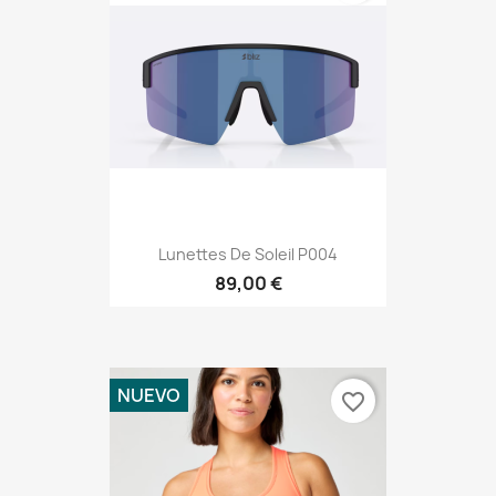
Lunettes De Soleil P004
89,00 €
NUEVO
favorite_border