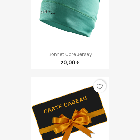
Bonnet Core Jersey
20,00 €
favorite_border