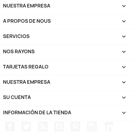
NUESTRA EMPRESA

A PROPOS DE NOUS

SERVICIOS

NOS RAYONS

TARJETAS REGALO

NUESTRA EMPRESA

SU CUENTA

INFORMACIÓN DE LA TIENDA
keyboard_arrow_down
Facebook
Twitter
Rss
YouTube
Pinterest
Instagram
LinkedIn