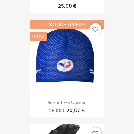
25,00 €
SONDERPREIS!
favorite_border
-20%
Bonnet FFS Course
20,00 €
25,00 €
favorite_border