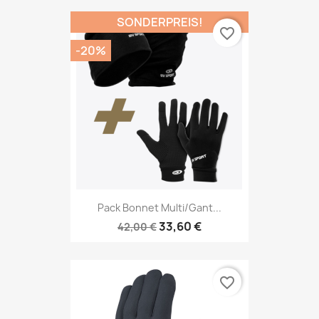
SONDERPREIS!
favorite_border
-20%
Pack Bonnet Multi/gant...
33,60 €
42,00 €
favorite_border