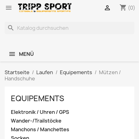
shopping_cart


(0)
search
MENÜ
Startseite
Laufen
Equipements
Mützen /
Handschuhe
EQUIPEMENTS
Elektronik / Uhren / GPS
Wander-/Trailstöcke
Manchons / Manchettes
Socken