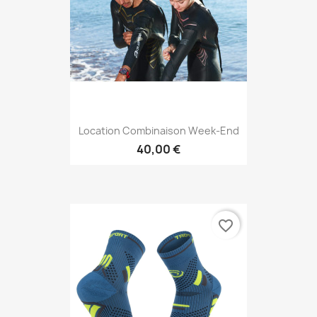
Location Combinaison Week-End
40,00 €
favorite_border