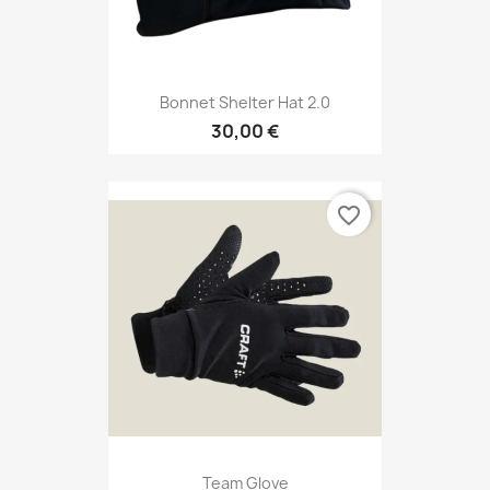
Bonnet Shelter Hat 2.0
30,00 €
favorite_border
Team Glove