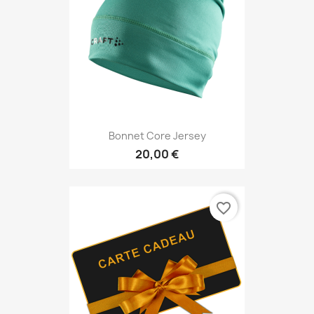
Bonnet Core Jersey
20,00 €
favorite_border