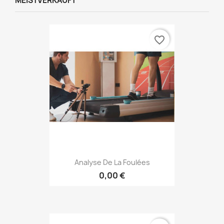
MEISTVERKAUFT
favorite_border
Analyse De La Foulées
0,00 €