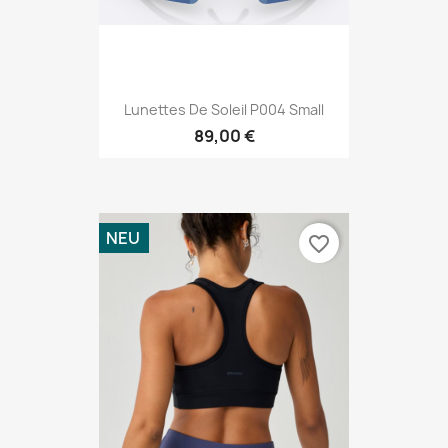
Lunettes De Soleil P004 Small
89,00 €
NEU
favorite_border