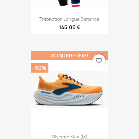
Trifonction Longue Distance
145,00 €
SONDERPREIS!
favorite_border
-50%
Glycerin Max (M)