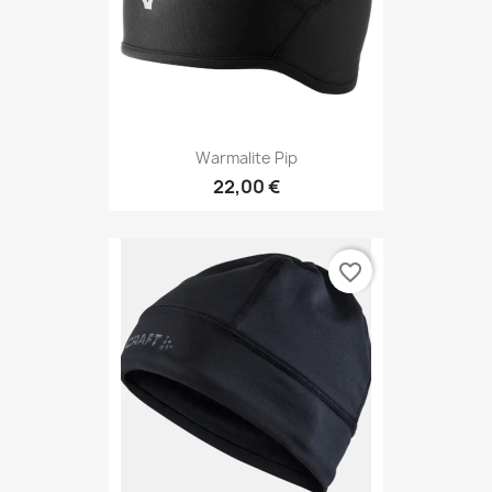
Warmalite Pip
22,00 €
favorite_border