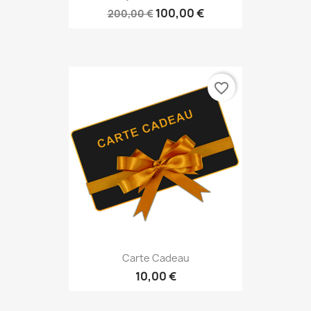
100,00 €
200,00 €
favorite_border
Carte Cadeau
10,00 €