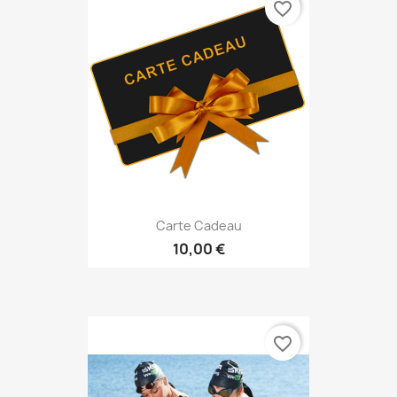
favorite_border
Carte Cadeau
10,00 €
favorite_border