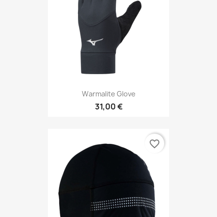
Warmalite Glove
31,00 €
favorite_border