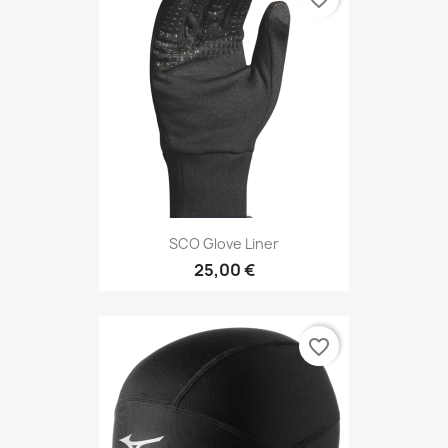
SCO Glove Liner
25,00 €
favorite_border