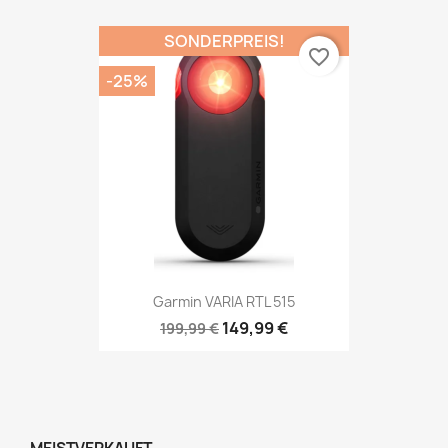
SONDERPREIS!
favorite_border
-25%
Garmin VARIA RTL 515
149,99 €
199,99 €