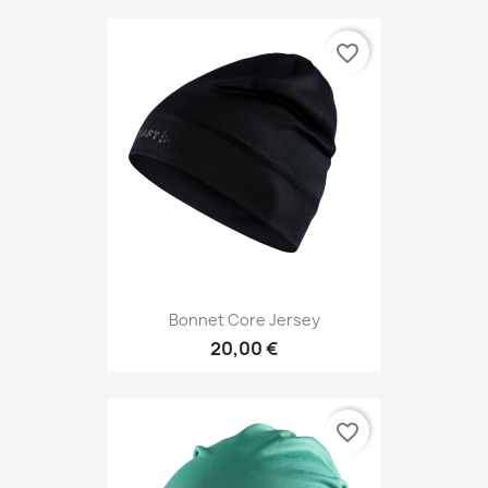
favorite_border
Bonnet Core Jersey
20,00 €
favorite_border