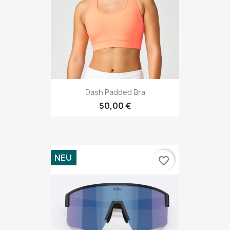
Dash Padded Bra
50,00 €
NEU
favorite_border