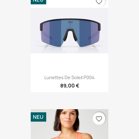
favorite_border
Lunettes De Soleil P004
89,00 €
NEU
favorite_border