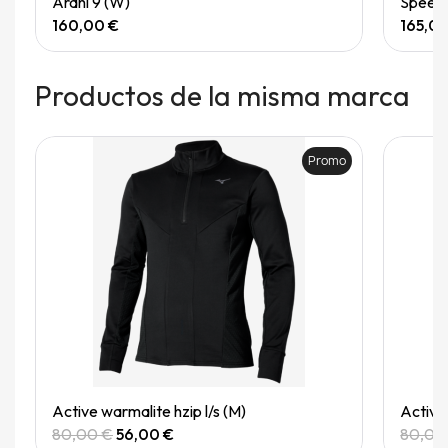
Arahi 9 (W)
Speedg
160,00 €
165,0
Productos de la misma marca
Promo
Quick View
Active warmalite hzip l/s (M)
Active 
80,00 €
56,00 €
80,00