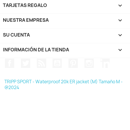
TARJETAS REGALO

NUESTRA EMPRESA

SU CUENTA

INFORMACIÓN DE LA TIENDA
keyboard_arrow_down
Facebook
Twitter
Rss
YouTube
Pinterest
Instagram
LinkedIn
TRIPP SPORT - Waterproof 20k ER jacket (M) Tamaño M -
@2024