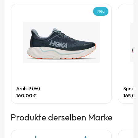
Neu
Quick View
Arahi 9 (W)
Speedg
160,00 €
165,0
Produkte derselben Marke