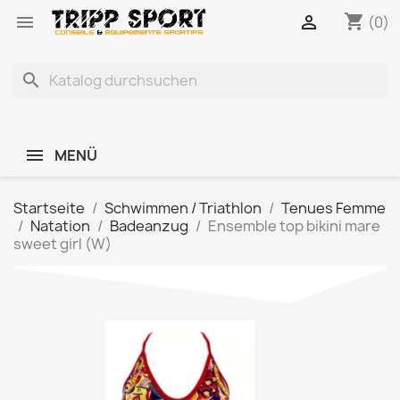
shopping_cart


(0)
search
MENÜ
Startseite
Schwimmen / Triathlon
Tenues Femme
Natation
Badeanzug
Ensemble top bikini mare
sweet girl (W)