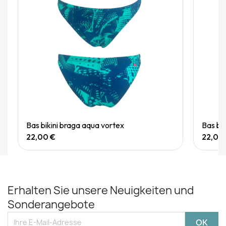
Quick View
Bas bikini braga aqua vortex
Bas bi
22,00 €
22,00
Erhalten Sie unsere Neuigkeiten und
Sonderangebote