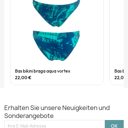
Quick View
Bas bikini braga aqua vortex
Bas bi
22,00 €
22,00
Erhalten Sie unsere Neuigkeiten und
Sonderangebote