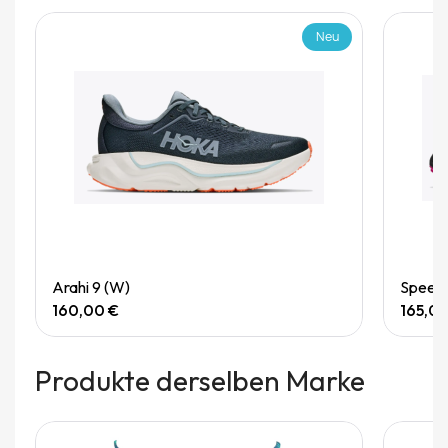
Neu
Quick View
Arahi 9 (W)
Speedg
160,00 €
165,0
Produkte derselben Marke