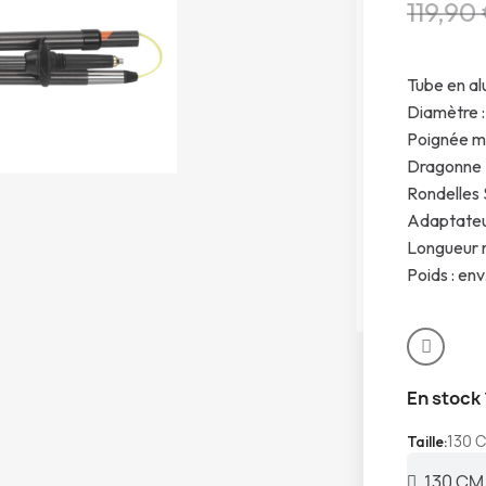
119,90
Tube en al
Diamètre 
Poignée 
Dragonne S
Rondelles 
Adaptateu
Longueur r
Poids : env
En stock
130 
Taille