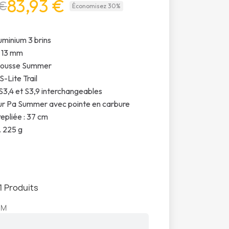
83,93 €
 €
Économisez 30%
uminium 3 brins
: 13 mm
mousse Summer
-Lite Trail
S3,4 et S3,9 interchangeables
r Pa Summer avec pointe en carbure
epliée : 37 cm
. 225 g
1 Produits
CM