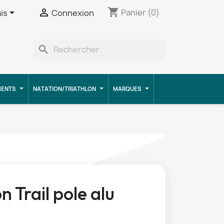
shopping_cart


Panier
(0)
is
Connexion
search
MENTS
NATATION/TRIATHLON
MARQUES
n Trail pole alu