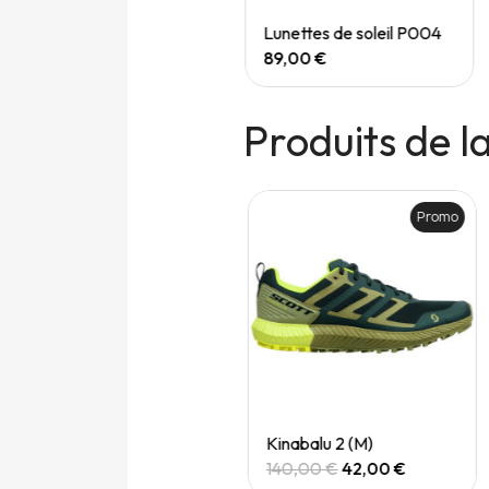
Quick View
Quick View
Speedgoat 7 (M)
Lunettes de soleil P004
165,00 €
89,00 €
Produits de 
Promo
Quick View
Quick View
Flasque souple 250ml R flect
Kinabalu 2 (M)
14,95 €
140,00 €
42,00 €