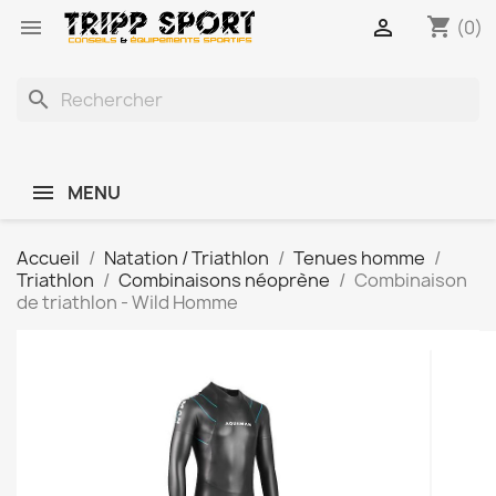
shopping_cart


(0)
search
MENU
Accueil
Natation / Triathlon
Tenues homme
Triathlon
Combinaisons néoprène
Combinaison
de triathlon - Wild Homme