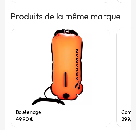
Produits de la même marque
Quick View
Bouée nage
Combin
49,90 €
299,9