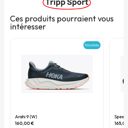
Tripp Sport
Ces produits pourraient vous
intéresser
Nouveau
Quick View
Arahi 9 (W)
Speedg
160,00 €
165,0