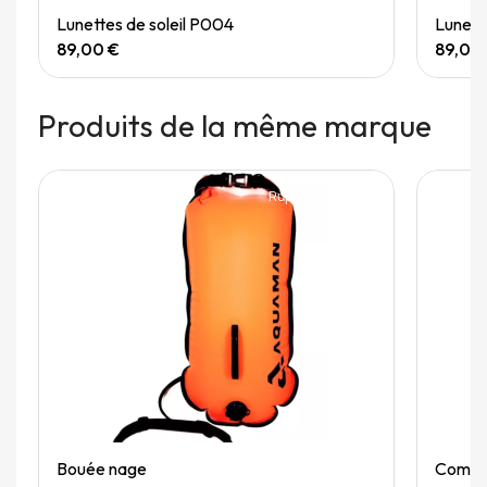
Quick View
Lunettes de soleil P004
Lunett
89,00 €
89,00
Produits de la même marque
Rupture de stock
Quick View
Bouée nage
Combin