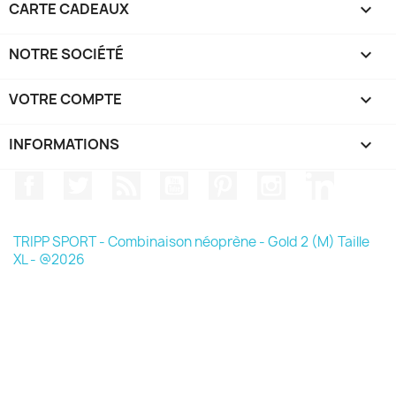
CARTE CADEAUX

NOTRE SOCIÉTÉ

VOTRE COMPTE

INFORMATIONS
keyboard_arrow_down
Facebook
Twitter
Rss
YouTube
Pinterest
Instagram
LinkedIn
TRIPP SPORT - Combinaison néoprène - Gold 2 (M) Taille
XL - @2026