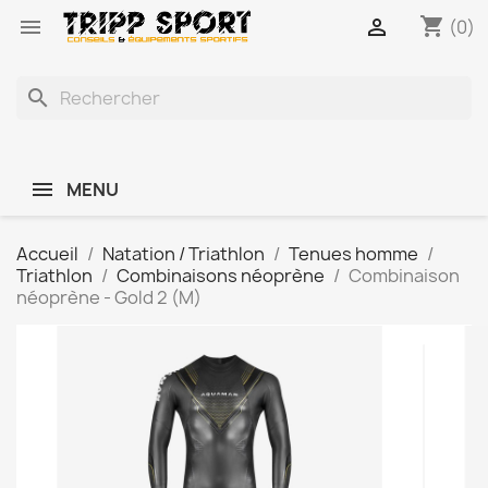
shopping_cart


(0)
search
MENU
Accueil
Natation / Triathlon
Tenues homme
Triathlon
Combinaisons néoprène
Combinaison
néoprène - Gold 2 (M)