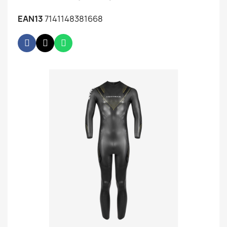
EAN13
7141148381668